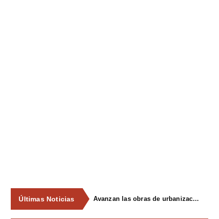
Últimas Noticias
Avanzan las obras de urbanización del parque de La Reconquista, en los terrenos del antiguo matadero de Pola de Siero