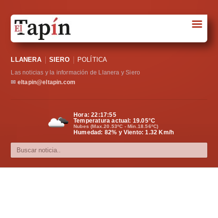
☰
Portada
LLANERA
SIERO
POLÍTICA
Sociedad
Las noticias y la información de Llanera y Siero
Política
✉
eltapin@eltapin.com
Deportes
Hora:
22:17:55
Temperatura actual:
19.05
°C
Varios
Nubes (Max.20.53ºC - Min.18.56ºC)
Humedad: 82% y Viento: 1.32 Km/h
Cultura
Asturias
Videos
Carta al director