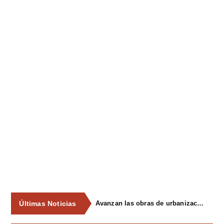
Últimas Noticias
Avanzan las obras de urbanización del parque de La Reconquista, en los terrenos del antiguo matadero de Pola de Siero