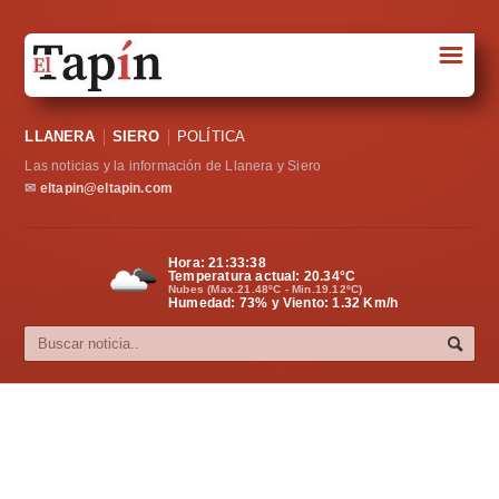
☰
Portada
LLANERA
SIERO
POLÍTICA
Sociedad
Las noticias y la información de Llanera y Siero
Política
✉
eltapin@eltapin.com
Deportes
Hora:
21:33:39
Temperatura actual:
20.34
°C
Varios
Nubes (Max.21.48ºC - Min.19.12ºC)
Humedad: 73% y Viento: 1.32 Km/h
Cultura
Asturias
Videos
Carta al director