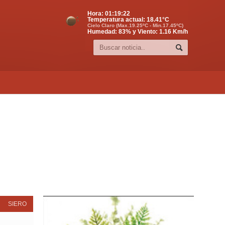
Hora:
01:19:22
Temperatura actual:
18.41
°C
Cielo Claro (Max.19.25ºC - Min.17.45ºC)
Humedad: 83% y Viento: 1.16 Km/h
SIERO