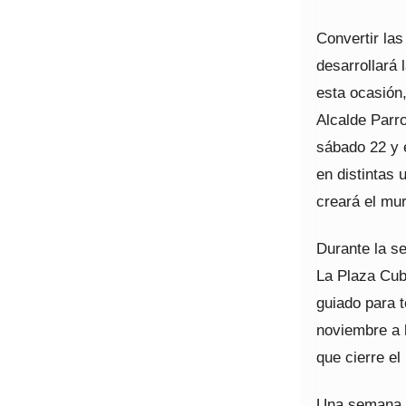
Convertir las
desarrollará 
esta ocasión,
Alcalde Parro
sábado 22 y 
en distintas 
creará el mur
Durante la se
La Plaza Cubi
guiado para t
noviembre a l
que cierre e
Una semana ta