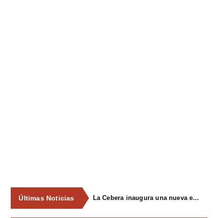
Últimas Noticias
La Cebera inaugura una nueva edición de su ciclo cultural con propuestas para todos los públicos