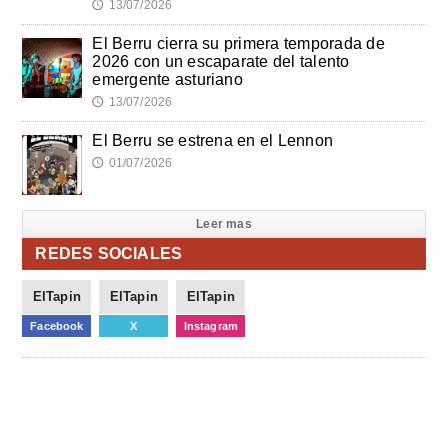
13/07/2026
🕔
El Berru cierra su primera temporada de
2026 con un escaparate del talento
emergente asturiano
13/07/2026
🕔
El Berru se estrena en el Lennon
01/07/2026
🕔
Leer mas
REDES SOCIALES
ElTapin
ElTapin
ElTapin
Facebook
X
Instagram