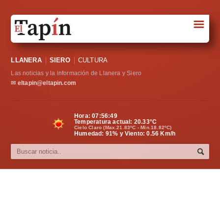
☰
Portada
LLANERA
SIERO
CULTURA
Sociedad
Las noticias y la información de Llanera y Siero
Política
✉
eltapin@eltapin.com
Deportes
Hora:
07:56:49
Temperatura actual:
20.33
°C
Varios
Cielo Claro (Max.21.83ºC - Min.18.82ºC)
Humedad: 91% y Viento: 0.56 Km/h
Cultura
Asturias
Videos
Carta al director