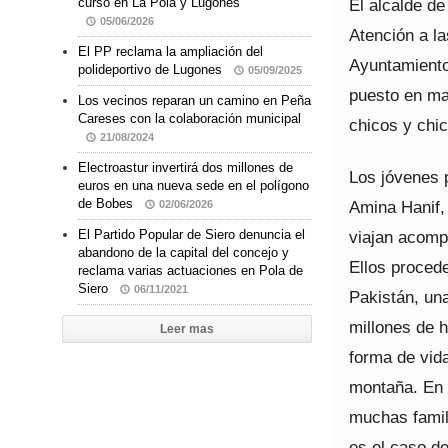
El alcalde de
curso en La Pola y Lugones
05/06/2026
Atención a l
El PP reclama la ampliación del
Ayuntamiento
polideportivo de Lugones
05/09/2025
puesto en ma
Los vecinos reparan un camino en Peña
Careses con la colaboración municipal
chicos y chic
21/08/2024
Electroastur invertirá dos millones de
Los jóvenes 
euros en una nueva sede en el polígono
de Bobes
Amina Hanif,
02/06/2026
viajan acomp
El Partido Popular de Siero denuncia el
abandono de la capital del concejo y
Ellos procede
reclama varias actuaciones en Pola de
Siero
06/11/2021
Pakistán, un
millones de h
Leer mas
forma de vida
montaña. En 
muchas famil
es el caso de