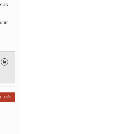
rsas
ubir

l Tapín