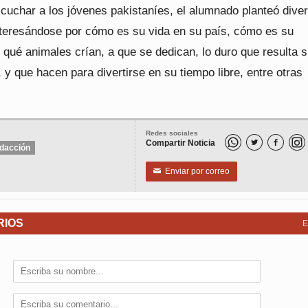
scuchar a los jóvenes pakistaníes, el alumnado planteó dive
nteresándose por cómo es su vida en su país, cómo es su
 qué animales crían, a que se dedican, lo duro que resulta s
y que hacen para divertirse en su tiempo libre, entre otras
Redes sociales
Compartir Noticia


dacción
Enviar por correo
✉
RIOS
E