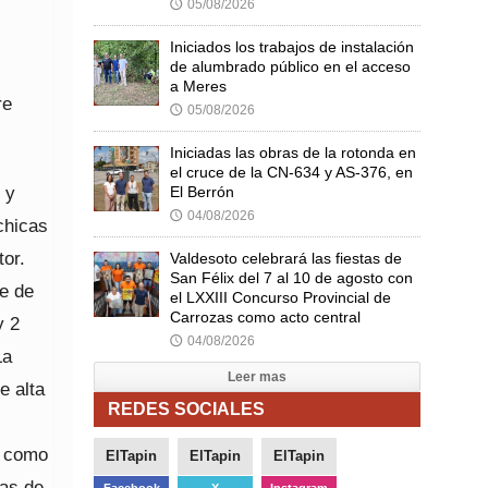
05/08/2026
🕔
Iniciados los trabajos de instalación
de alumbrado público en el acceso
a Meres
re
05/08/2026
🕔
Iniciadas las obras de la rotonda en
el cruce de la CN-634 y AS-376, en
 y
El Berrón
04/08/2026
🕔
chicas
or.
Valdesoto celebrará las fiestas de
San Félix del 7 al 10 de agosto con
te de
el LXXIII Concurso Provincial de
Carrozas como acto central
y 2
04/08/2026
🕔
La
Leer mas
e alta
REDES SOCIALES
, como
ElTapin
ElTapin
ElTapin
jas de
Facebook
X
Instagram