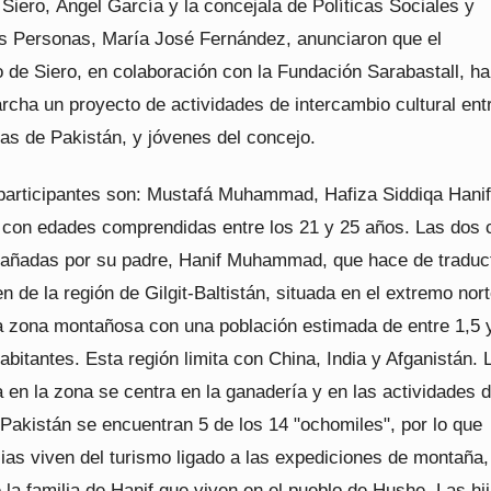
 Siero, Ángel García y la concejala de Políticas Sociales y
as Personas, María José Fernández, anunciaron que el
 de Siero, en colaboración con la Fundación Sarabastall, ha
rcha un proyecto de actividades de intercambio cultural ent
as de Pakistán, y jóvenes del concejo.
participantes son: Mustafá Muhammad, Hafiza Siddiqa Hanif
 con edades comprendidas entre los 21 y 25 años. Las dos 
añadas por su padre, Hanif Muhammad, que hace de traduct
n de la región de Gilgit-Baltistán, situada en el extremo nor
a zona montañosa con una población estimada de entre 1,5 
abitantes. Esta región limita con China, India y Afganistán. 
 en la zona se centra en la ganadería y en las actividades d
Pakistán se encuentran 5 de los 14 "ochomiles", por lo que
ias viven del turismo ligado a las expediciones de montaña
 la familia de Hanif que viven en el pueblo de Hushe. Las hi