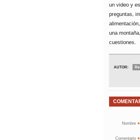
un video y e
preguntas, i
alimentación,
una montaña, 
cuestiones.
AUTOR:
Re
COMENTA
Nombre
*
Comentario
*