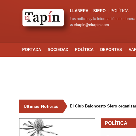
LLANERA
SIERO
POLÍTICA
Las noticias y la información de Llanera
✉
eltapin@eltapin.com
PORTADA
SOCIEDAD
POLÍTICA
DEPORTES
VA
Últimas Noticias
El Club Baloncesto Siero organizar
POLÍTICA