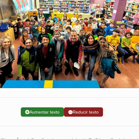
➕
Aumentar texto
➖
Reducir texto