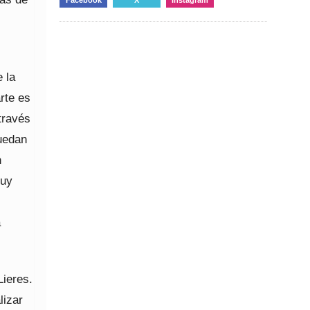
 la
rte es
 través
puedan
n
muy
a
Lieres.
lizar