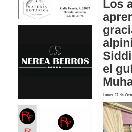
Los 
apre
graci
alpin
Siddi
el gu
Muh
Lunes 27 de Octu