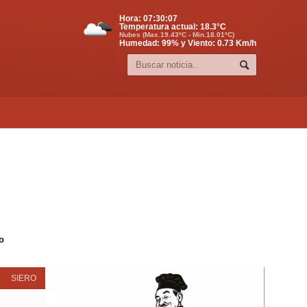
Hora:
07:30:08
Temperatura actual:
18.3
°C
Nubes (Max.19.43ºC - Min.18.01ºC)
Humedad: 99% y Viento: 0.73 Km/h
o
SIERO