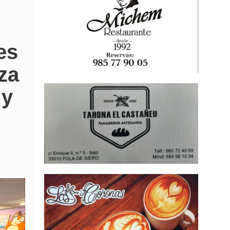
es
iza
 y