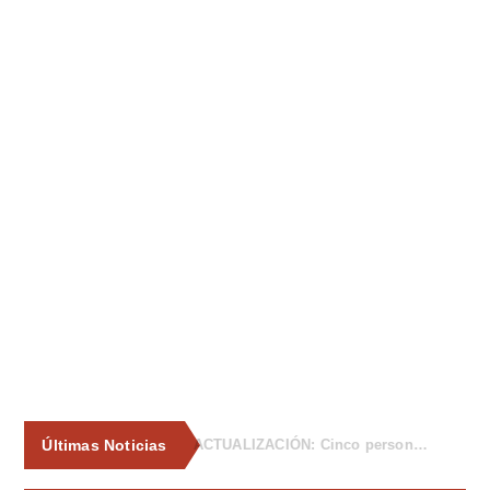
Últimas Noticias
La Asociación de Vecinos de Tiñana propone al Ayuntamiento medidas para frenar los vertidos incontrolados de enseres