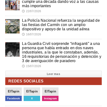
cumple una década dando voz a las causas
más importantes
22/07/2026
🕔
La Policía Nacional refuerza la seguridad de
las fiestas del Carmín con un amplio
dispositivo y apoyo de la unidad aérea
16/07/2026
🕔
La Guardia Civil sorprende “infraganti” a una
persona que había entrado en dos naves
industriales, a la que le constaban, además,
16 requisitorias de personación y detención y
3 de averiguación de paradero
15/07/2026
🕔
Leer mas
REDES SOCIALES
ElTapin
ElTapin
ElTapin
Facebook
X
Instagram