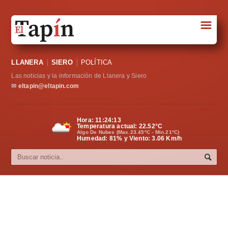
☰
Portada
LLANERA
SIERO
POLÍTICA
Sociedad
Las noticias y la información de Llanera y Siero
Política
✉
eltapin@eltapin.com
Deportes
Hora:
11:24:14
Temperatura actual:
22.52
°C
Varios
Algo De Nubes (Max.23.45ºC - Min.21ºC)
Humedad: 81% y Viento: 3.06 Km/h
Cultura
Asturias
Videos
Carta al director