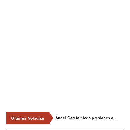
Últimas Noticias
Ángel García niega presiones a comercios y asegura que el Ayuntamiento cumple "de manera muy rigurosa" la Ley de Contratos