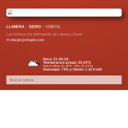
LLANERA
SIERO
VIDEOS
Las noticias y la información de Llanera y Siero
✉
eltapin@eltapin.com
Hora:
21:44:19
Temperatura actual:
20.34
°C
Nubes (Max.21.48ºC - Min.19.12ºC)
Humedad: 73% y Viento: 1.32 Km/h