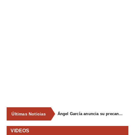
Últimas Noticias
Ángel García anuncia su precandidatura para optar a la reelección como alcalde de Siero en 2027
VIDEOS