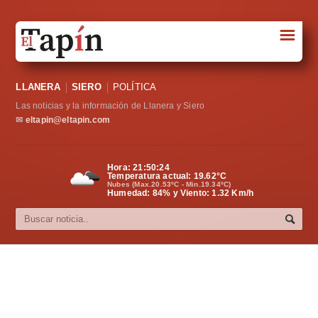
☰
Portada
LLANERA
SIERO
POLÍTICA
Sociedad
Las noticias y la información de Llanera y Siero
Política
✉
eltapin@eltapin.com
Deportes
Hora:
21:50:25
Temperatura actual:
19.62
°C
Varios
Nubes (Max.20.53ºC - Min.19.34ºC)
Humedad: 84% y Viento: 1.32 Km/h
Cultura
Asturias
Videos
Carta al director