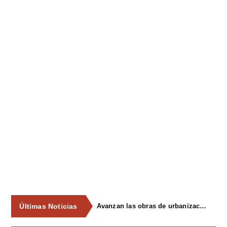
Últimas Noticias
Avanzan las obras de urbanización del parque de La Reconquista, en los terrenos del antiguo matadero de Pola de Siero