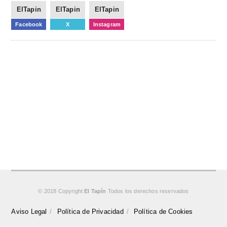
ElTapin
ElTapin
ElTapin
Facebook
X
Instagram
© 2018 Copyright
El Tapín
Todos los derechos reservados
Aviso Legal
Política de Privacidad
Política de Cookies