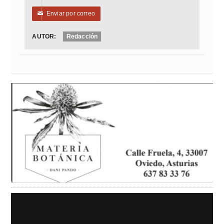
Enviar por correo
✉
AUTOR:
Redacción