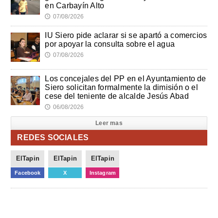
en Carbayín Alto
07/08/2026
🕔
IU Siero pide aclarar si se apartó a comercios
por apoyar la consulta sobre el agua
07/08/2026
🕔
Los concejales del PP en el Ayuntamiento de
Siero solicitan formalmente la dimisión o el
cese del teniente de alcalde Jesús Abad
06/08/2026
🕔
Leer mas
REDES SOCIALES
ElTapin
ElTapin
ElTapin
Facebook
X
Instagram