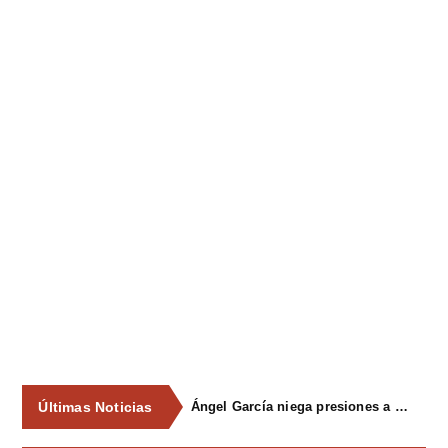
Últimas Noticias
Ángel García niega presiones a comercios y asegura que el Ayuntamiento cumple "de manera muy rigurosa" la Ley de Contratos