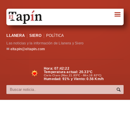
☰
Portada
LLANERA
SIERO
POLÍTICA
Sociedad
Las noticias y la información de Llanera y Siero
Política
✉
eltapin@eltapin.com
Deportes
Hora:
07:42:22
Temperatura actual:
20.33
°C
Varios
Cielo Claro (Max.21.83ºC - Min.18.82ºC)
Humedad: 91% y Viento: 0.56 Km/h
Cultura
Asturias
Videos
Carta al director