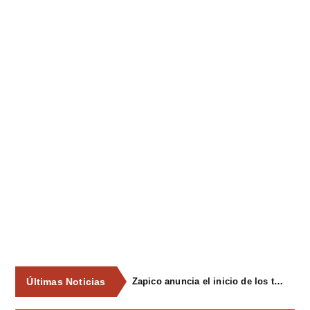
Últimas Noticias
Zapico anuncia el inicio de los trámites para declarar Pola Siero y Lugones zonas de mercado residencial tensionado