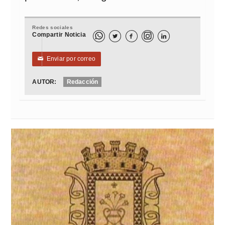
Redes sociales
Compartir Noticia



Enviar por correo
✉
AUTOR:
Redacción