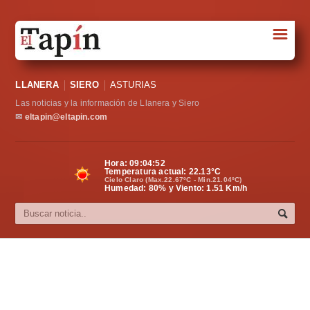
☰
Portada
LLANERA
SIERO
ASTURIAS
Sociedad
Las noticias y la información de Llanera y Siero
Política
✉
eltapin@eltapin.com
Deportes
Hora:
09:04:53
Temperatura actual:
22.13
°C
Varios
Cielo Claro (Max.22.67ºC - Min.21.04ºC)
Humedad: 80% y Viento: 1.51 Km/h
Cultura
Asturias
Videos
Carta al director