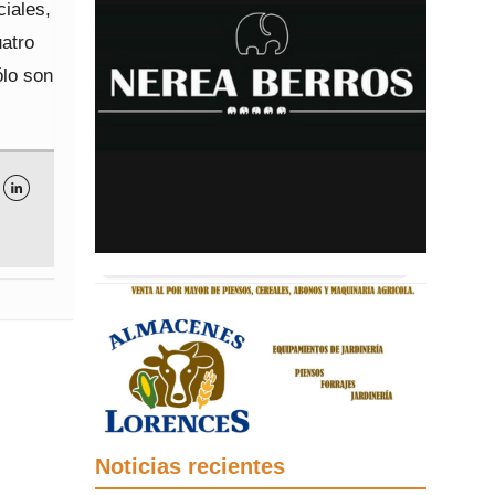
iales,
uatro
ólo son

Noticias recientes