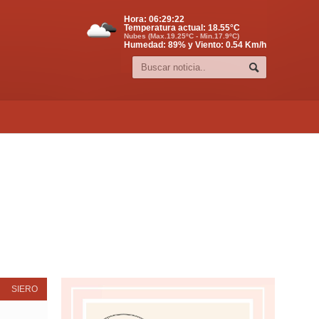
Hora:
06:29:23
Temperatura actual:
18.55
°C
Nubes (Max.19.25ºC - Min.17.9ºC)
Humedad: 89% y Viento: 0.54 Km/h
SIERO