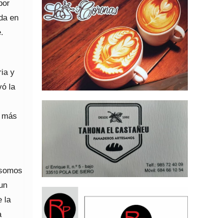
por
ida en
.
ia y
vó la
s más
 “somos
un
 la
a