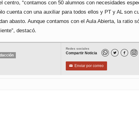
 el centro, “contamos con 50 alumnos con necesidades espec
ólo cuenta con una auxiliar para todos ellos y PT y AL son c
 dan abasto. Aunque contamos con el Aula Abierta, la ratio s
ciente”, destacó.
Redes sociales
Compartir Noticia


dacción
Enviar por correo
✉