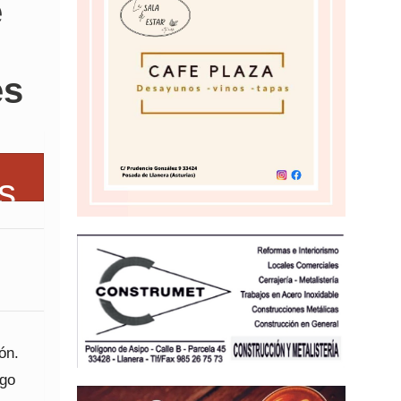
e
es
ón.
lgo