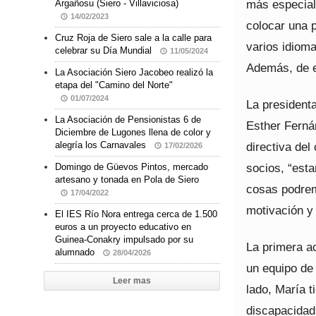
más especial
Argañosu (Siero - Villaviciosa)
14/02/2023
colocar una p
Cruz Roja de Siero sale a la calle para
varios idioma
celebrar su Día Mundial
11/05/2024
Además, de e
La Asociación Siero Jacobeo realizó la
etapa del "Camino del Norte"
01/07/2024
La president
La Asociación de Pensionistas 6 de
Esther Fernán
Diciembre de Lugones llena de color y
directiva del
alegría los Carnavales
17/02/2026
socios, “est
Domingo de Güevos Pintos, mercado
artesano y tonada en Pola de Siero
cosas podrem
17/04/2022
motivación y
El IES Río Nora entrega cerca de 1.500
euros a un proyecto educativo en
Guinea-Conakry impulsado por su
La primera ac
alumnado
28/04/2026
un equipo de
Leer mas
lado, María t
discapacidad