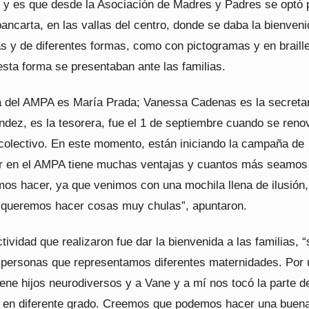
 y es que desde la Asociación de Madres y Padres se optó 
ancarta, en las vallas del centro, donde se daba la bienven
s y de diferentes formas, como con pictogramas y en braille
sta forma se presentaban ante las familias.
a del AMPA es María Prada; Vanessa Cadenas es la secretar
dez, es la tesorera, fue el 1 de septiembre cuando se reno
 colectivo. En este momento, están iniciando la campaña de
ar en el AMPA tiene muchas ventajas y cuantos más seamo
os hacer, ya que venimos con una mochila llena de ilusión,
 queremos hacer cosas muy chulas”, apuntaron.
tividad que realizaron fue dar la bienvenida a las familias,
 personas que representamos diferentes maternidades. Por 
iene hijos neurodiversos y a Vane y a mí nos tocó la parte de
 en diferente grado. Creemos que podemos hacer una buen