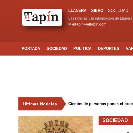
LLANERA
SIERO
SOCIEDAD
Las noticias y la información de Llanera
✉
eltapin@eltapin.com
PORTADA
SOCIEDAD
POLÍTICA
DEPORTES
VA
Últimas Noticias
Cientos de personas ponen el broche
SOCIEDAD