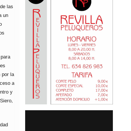
de las
a un
o
los
 para
res
 por la
cceso a
ntro y
Siero,
idad