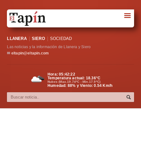
☰
Portada
LLANERA
SIERO
SOCIEDAD
Sociedad
Las noticias y la información de Llanera y Siero
Política
✉
eltapin@eltapin.com
Deportes
Hora:
05:42:23
Temperatura actual:
18.36
°C
Varios
Nubes (Max.19.74ºC - Min.17.9ºC)
Humedad: 88% y Viento: 0.54 Km/h
Cultura
Asturias
Videos
Carta al director