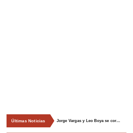
Últimas Noticias
Jorge Vargas y Leo Boya se coronan como mejores escanciadores en El Carbayu