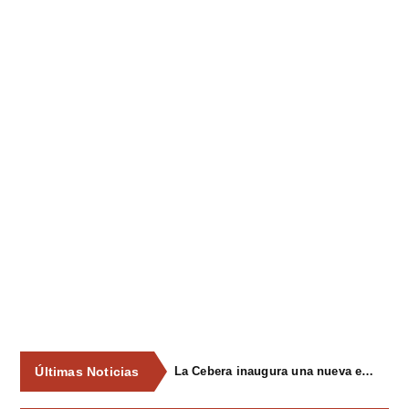
Últimas Noticias
La Cebera inaugura una nueva edición de su ciclo cultural con propuestas para todos los públicos