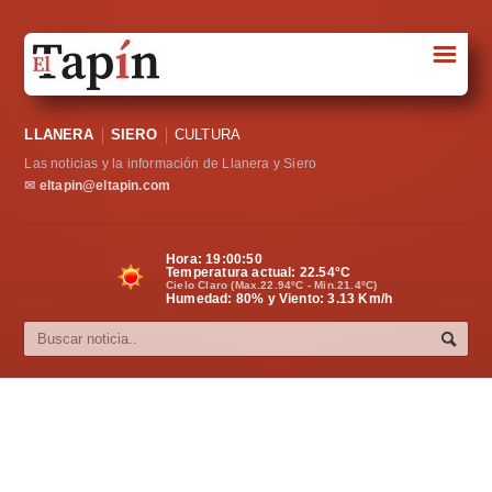
☰
Portada
LLANERA
SIERO
CULTURA
Sociedad
Las noticias y la información de Llanera y Siero
Política
✉
eltapin@eltapin.com
Deportes
Hora:
19:00:50
Temperatura actual:
22.54
°C
Varios
Cielo Claro (Max.22.94ºC - Min.21.4ºC)
Humedad: 80% y Viento: 3.13 Km/h
Cultura
Asturias
Videos
Carta al director