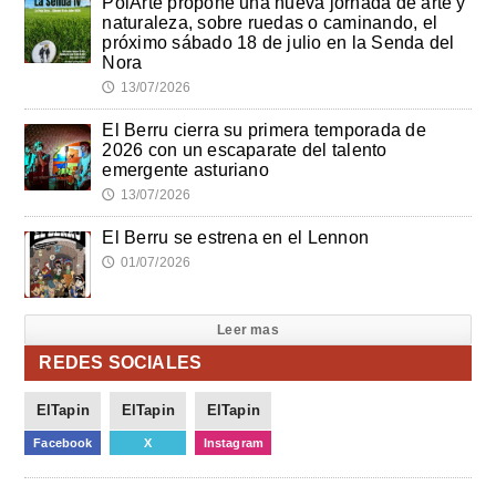
PolArte propone una nueva jornada de arte y
naturaleza, sobre ruedas o caminando, el
próximo sábado 18 de julio en la Senda del
Nora
13/07/2026
🕔
El Berru cierra su primera temporada de
2026 con un escaparate del talento
emergente asturiano
13/07/2026
🕔
El Berru se estrena en el Lennon
01/07/2026
🕔
Leer mas
REDES SOCIALES
ElTapin
ElTapin
ElTapin
Facebook
X
Instagram