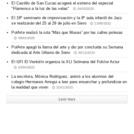
El Castillo de San Cucao acogerá el estreno del especial
"Flamenco a la luz de las velas"
24/03/2025
El 19º seminario de improvisación y la 9º aula infantil de Jazz
se realizarán del 25 al 29 de julio en Siero
13/06/2022
PolArte realizó la ruta “Más que Musas” por las calles polesas
09/03/2025
PolArte apagó la llama del arte y dio por concluida su Semana
dedicada al Arte Urbano de Siero
30/11/2024
El GFI El Ventolín organiza la XLI Selmana del Folclor Astur
03/04/2022
La escritora, Mónica Rodríguez, animó a los alumnos del
colegio Hermanos Arregui a leer para ensanchar y profundizar en
la realidad que viven
31/01/2025
Leer mas