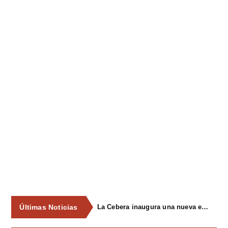
Últimas Noticias
La Cebera inaugura una nueva edición de su ciclo cultural con propuestas para todos los públicos