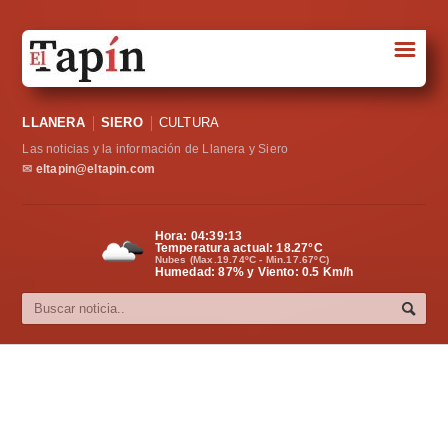
☰
Portada
LLANERA
SIERO
CULTURA
Sociedad
Las noticias y la información de Llanera y Siero
Política
✉
eltapin@eltapin.com
Deportes
Hora:
04:39:14
Temperatura actual:
18.27
°C
Varios
Nubes (Max.19.74ºC - Min.17.67ºC)
Humedad: 87% y Viento: 0.5 Km/h
Cultura
Asturias
Videos
Carta al director