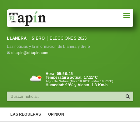
☰
Portada
LLANERA
SIERO
ELECCIONES 2023
Sociedad
Las noticias y la información de Llanera y Siero
Política
✉
eltapin@eltapin.com
Deportes
Hora:
05:50:46
Temperatura actual:
17.11
°C
Varios
Algo De Nubes (Max.18.62ºC - Min.16.79ºC)
Humedad: 99% y Viento: 1.3 Km/h
Cultura
Asturias
LAS REGUERAS
OPINION
Videos
Carta al director