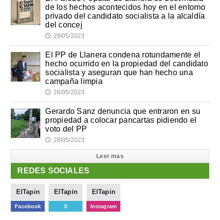
de los hechos acontecidos hoy en el entorno
privado del candidato socialista a la alcaldía
del concej
28/05/2023
🕔
El PP de Llanera condena rotundamente el
hecho ocurrido en la propiedad del candidato
socialista y aseguran que han hecho una
campaña limpia
28/05/2023
🕔
Gerardo Sanz denuncia que entraron en su
propiedad a colocar pancartas pidiendo el
voto del PP
28/05/2023
🕔
Leer mas
REDES SOCIALES
ElTapin
ElTapin
ElTapin
Facebook
X
Instagram