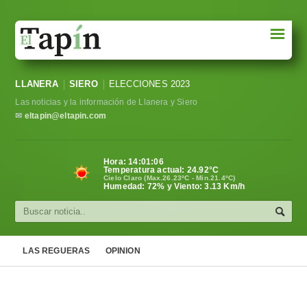
☰
Portada
LLANERA
SIERO
ELECCIONES 2023
Sociedad
Las noticias y la información de Llanera y Siero
Política
✉
eltapin@eltapin.com
Deportes
Hora:
14:01:06
Temperatura actual:
24.92
°C
Varios
Cielo Claro (Max.26.23ºC - Min.21.4ºC)
Humedad: 72% y Viento: 3.13 Km/h
Cultura
Asturias
LAS REGUERAS
OPINION
Videos
Carta al director