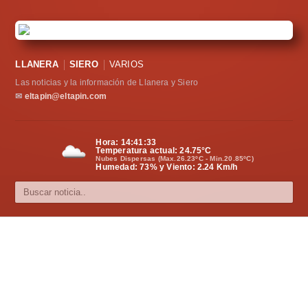
LLANERA
SIERO
VARIOS
Las noticias y la información de Llanera y Siero
✉
eltapin@eltapin.com
Hora:
14:41:33
Temperatura actual:
24.75
°C
Nubes Dispersas (Max.26.23ºC - Min.20.85ºC)
Humedad: 73% y Viento: 2.24 Km/h