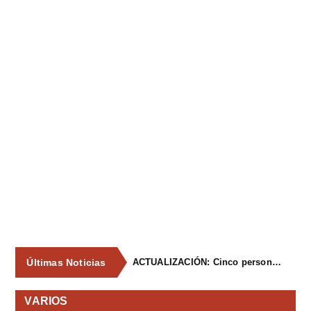
Últimas Noticias
ACTUALIZACIÓN: Cinco personas resultan heridas leves tras un accidente en una atracción ferial en Lieres
VARIOS