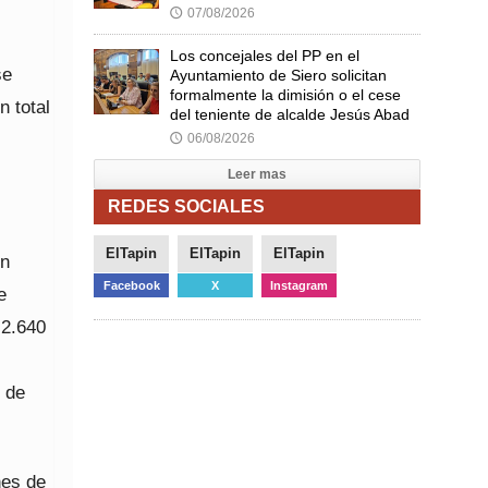
07/08/2026
🕔
Los concejales del PP en el
se
Ayuntamiento de Siero solicitan
formalmente la dimisión o el cese
n total
del teniente de alcalde Jesús Abad
06/08/2026
🕔
Leer mas
REDES SOCIALES
ElTapin
ElTapin
ElTapin
un
Facebook
X
Instagram
e
 2.640
 de
nes de