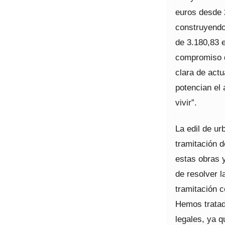
euros desde 
construyendo
de 3.180,83 
compromiso d
clara de actu
potencian el 
vivir”.
La edil de u
tramitación d
estas obras y
de resolver l
tramitación c
Hemos tratad
legales, ya 