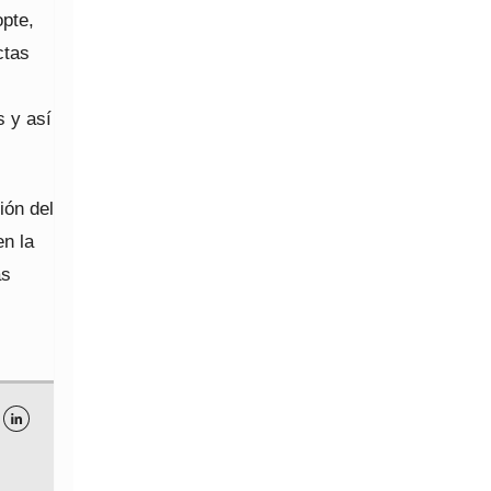
opte,
ctas
s y así
ión del
en la
as
