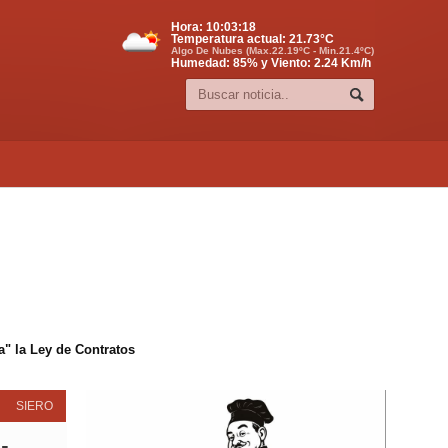
Hora:
10:03:19
Temperatura actual:
21.73
°C
Algo De Nubes (Max.22.19ºC - Min.21.4ºC)
Humedad: 85% y Viento: 2.24 Km/h
" la Ley de Contratos
SIERO