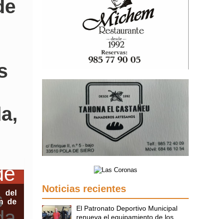
de
s
a,
Noticias recientes
 del
n de
El Patronato Deportivo Municipal
renueva el equipamiento de los