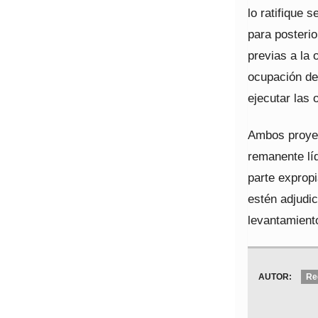
lo ratifique 
para posterio
previas a la 
ocupación def
ejecutar las 
Ambos proyect
remanente líq
parte expropi
estén adjudi
levantamiento
AUTOR:
Re