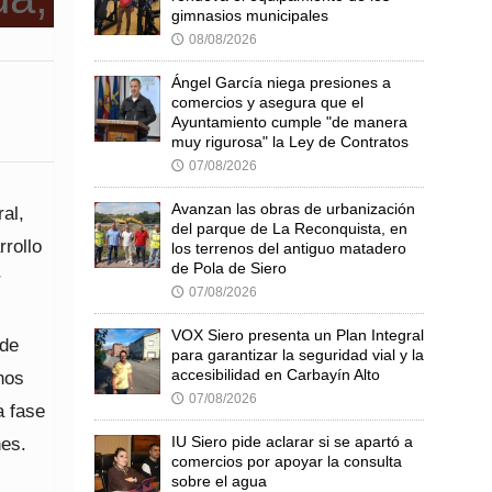
gimnasios municipales
08/08/2026
🕔
Ángel García niega presiones a
comercios y asegura que el
Ayuntamiento cumple "de manera
muy rigurosa" la Ley de Contratos
07/08/2026
🕔
Avanzan las obras de urbanización
al,
del parque de La Reconquista, en
rrollo
los terrenos del antiguo matadero
de Pola de Siero
r
07/08/2026
🕔
VOX Siero presenta un Plan Integral
 de
para garantizar la seguridad vial y la
accesibilidad en Carbayín Alto
hos
07/08/2026
🕔
a fase
nes.
IU Siero pide aclarar si se apartó a
comercios por apoyar la consulta
sobre el agua