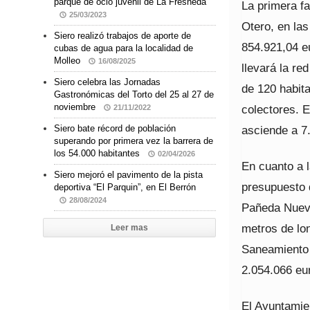
parque de ocio juvenil de La Fresneda
La primera f
25/03/2023
Otero, en la
Siero realizó trabajos de aporte de
854.921,04 eu
cubas de agua para la localidad de
Molleo
16/08/2025
llevará la re
Siero celebra las Jornadas
de 120 habit
Gastronómicas del Torto del 25 al 27 de
noviembre
colectores. E
21/11/2022
asciende a 7
Siero bate récord de población
superando por primera vez la barrera de
los 54.000 habitantes
02/04/2026
En cuanto a 
Siero mejoró el pavimento de la pista
presupuesto d
deportiva “El Parquin”, en El Berrón
28/08/2024
Pañeda Nueva
metros de lon
Leer mas
Saneamiento 
2.054.066 eu
El Ayuntamien