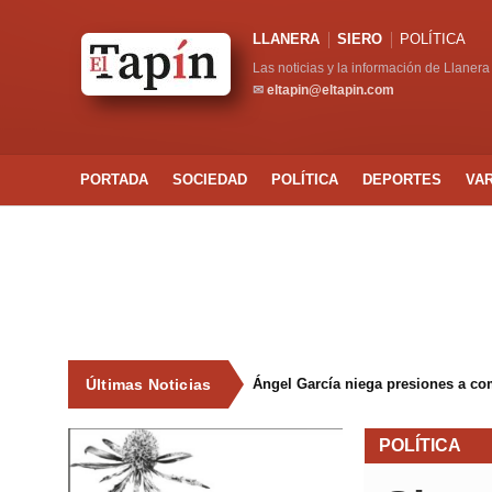
LLANERA
SIERO
POLÍTICA
Las noticias y la información de Llanera
✉
eltapin@eltapin.com
PORTADA
SOCIEDAD
POLÍTICA
DEPORTES
VA
Últimas Noticias
Ángel García niega presiones a co
POLÍTICA