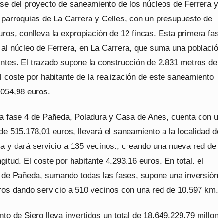
ase del proyecto de saneamiento de los núcleos de Ferrera y
s parroquias de La Carrera y Celles, con un presupuesto de
ros, conlleva la expropiación de 12 fincas. Esta primera fa
d al núcleo de Ferrera, en La Carrera, que suma una població
antes. El trazado supone la construcción de 2.831 metros de
l coste por habitante de la realización de este saneamiento
.054,98 euros.
la fase 4 de Pañeda, Poladura y Casa de Anes, cuenta con 
e 515.178,01 euros, llevará el saneamiento a la localidad d
 y dará servicio a 135 vecinos., creando una nueva red de
gitud. El coste por habitante 4.293,16 euros. En total, el
de Pañeda, sumando todas las fases, supone una inversión
ros dando servicio a 510 vecinos con una red de 10.597 km.
to de Siero lleva invertidos un total de 18.649.229,79 millo