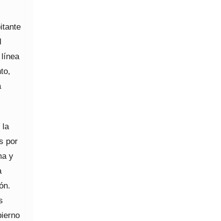
itante
l
línea
to,
a
 la
s por
ma y
a
ón.
s
bierno