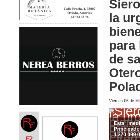
Siero
la ur
bien
para 
de s
Otero
Pola
Viernes 06 de Ma
Esta med
Principad
1.370.099,