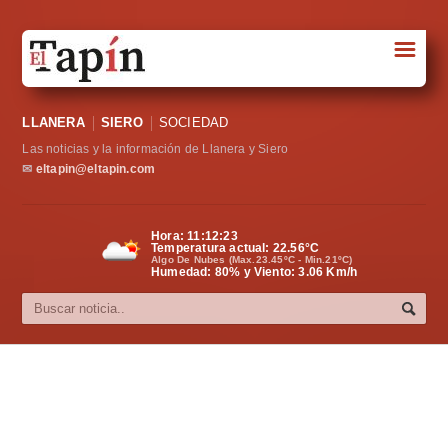
☰
Portada
LLANERA
SIERO
SOCIEDAD
Sociedad
Las noticias y la información de Llanera y Siero
Política
✉
eltapin@eltapin.com
Deportes
Hora:
11:12:24
Temperatura actual:
22.56
°C
Varios
Algo De Nubes (Max.23.45ºC - Min.21ºC)
Humedad: 80% y Viento: 3.06 Km/h
Cultura
Asturias
Videos
Carta al director