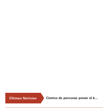
Últimas Noticias
Cientos de personas ponen el broche final a las fiestas de La Salud de Lieres con la tradicional merienda