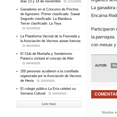
días 13 y 14 de noviembre
11/11/2021
La ganadora 
Ganadores en el Concurso de Pinchos
de Agrosiero. Primer clasificado: Sawat
Encarna Rodr
Segundo clasificado: La Manduca
Tercer clasificado: La Teya
Participaron 
02/10/2022
la.parroquia.
La Plataforma Vecinal de la Fresneda y
la Asociación de Vecinos aúnan fuerzas
con mesas y s
06/10/2021
El Club de Montaña y Senderismo
Pataricu visitará el concejo de Aller
08/04/2025
AUTOR:
Re
200 personas acudieron a la costillada
organizada por la Asociación de Vecinos
de Hevia
31/03/2025
El colegio público La Ería celebró su
Semana Cultural
COMENTA
16/04/2023
Leer mas
Nombre
*