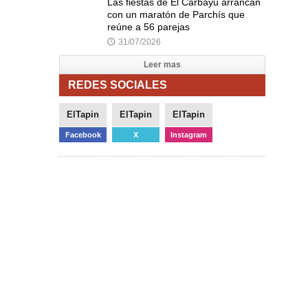
Las fiestas de El Carbayu arrancan
con un maratón de Parchís que
reúne a 56 parejas
31/07/2026
🕔
Leer mas
REDES SOCIALES
ElTapin
ElTapin
ElTapin
Facebook
X
Instagram