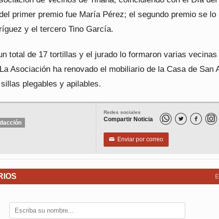
del primer premio fue María Pérez; el segundo premio se lo 
íguez y el tercero Tino García.
un total de 17 tortillas y el jurado lo formaron varias vecinas
 La Asociación ha renovado el mobiliario de la Casa de San 
illas plegables y apilables.
Redes sociales
Compartir Noticia


dacción
Enviar por correo
✉
RIOS
E