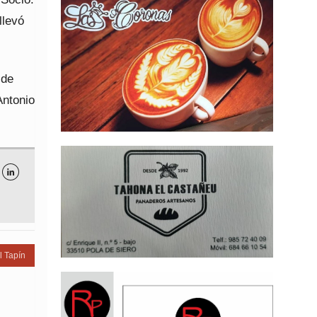
llevó
 de
Antonio

l Tapín