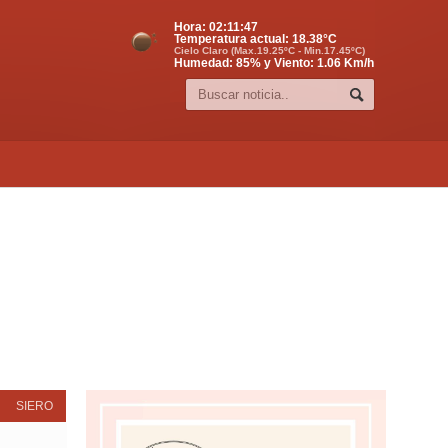
Hora:
02:11:48
Temperatura actual:
18.38
°C
Cielo Claro (Max.19.25ºC - Min.17.45ºC)
Humedad: 85% y Viento: 1.06 Km/h
SIERO