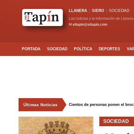
LLANERA
SIERO
SOCIEDAD
Las noticias y la información de Llanera
✉
eltapin@eltapin.com
PORTADA
SOCIEDAD
POLÍTICA
DEPORTES
VA
Últimas Noticias
Cientos de personas ponen el broche
SOCIEDAD