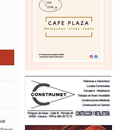
que
 Socio.