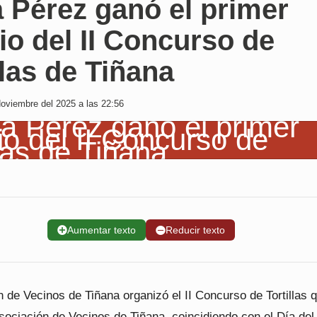
 Pérez ganó el primer
o del II Concurso de
llas de Tiñana
oviembre del 2025 a las 22:56
➕
Aumentar texto
➖
Reducir texto
 de Vecinos de Tiñana organizó el II Concurso de Tortillas 
sociación de Vecinos de Tiñana, coincidiendo con el Día del