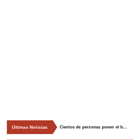
Últimas Noticias
Cientos de personas ponen el broche final a las fiestas de La Salud de Lieres con la tradicional merienda