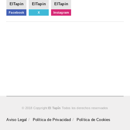
ElTapin
ElTapin
ElTapin
Facebook
X
Instagram
© 2018 Copyright
El Tapín
Todos los derechos reservados
Aviso Legal
Política de Privacidad
Política de Cookies