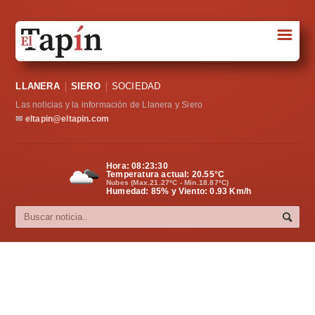
☰
Portada
LLANERA
SIERO
SOCIEDAD
Sociedad
Las noticias y la información de Llanera y Siero
Política
✉
eltapin@eltapin.com
Deportes
Hora:
08:23:31
Temperatura actual:
20.55
°C
Varios
Nubes (Max.21.27ºC - Min.18.87ºC)
Humedad: 85% y Viento: 0.93 Km/h
Cultura
Asturias
Videos
Carta al director