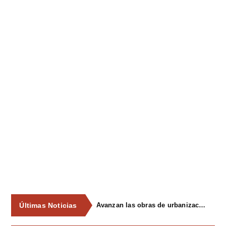
Últimas Noticias
Avanzan las obras de urbanización del parque de La Reconquista, en los terrenos del antiguo matadero de Pola de Siero