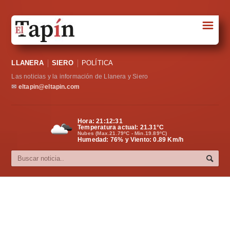
☰
Portada
LLANERA
SIERO
POLÍTICA
Sociedad
Las noticias y la información de Llanera y Siero
Política
✉
eltapin@eltapin.com
Deportes
Hora:
21:12:32
Temperatura actual:
21.31
°C
Varios
Nubes (Max.21.79ºC - Min.19.89ºC)
Humedad: 76% y Viento: 0.89 Km/h
Cultura
Asturias
Videos
Carta al director