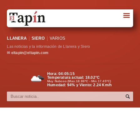
☰
Portada
LLANERA
SIERO
VARIOS
Sociedad
Las noticias y la información de Llanera y Siero
Política
✉
eltapin@eltapin.com
Deportes
Hora:
04:05:16
Temperatura actual:
18.02
°C
Varios
Muy Nuboso (Max.18.86ºC - Min.17.45ºC)
Humedad: 94% y Viento: 2.24 Km/h
Cultura
Asturias
Videos
Carta al director