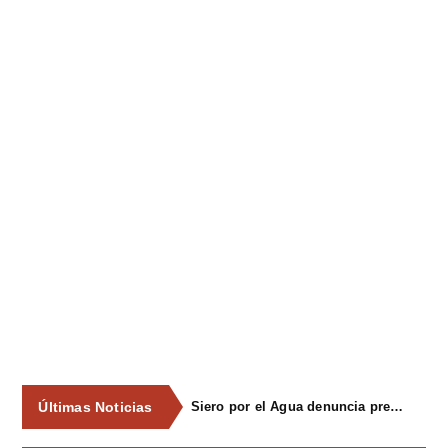
Últimas Noticias
Siero por el Agua denuncia presiones del PSOE a empresas que apoyaron la campaña por una consulta ciudadana