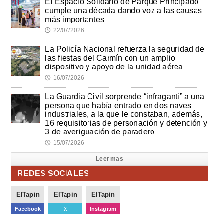
El Espacio Solidario de Parque Principado
cumple una década dando voz a las causas
más importantes
22/07/2026
🕔
La Policía Nacional refuerza la seguridad de
las fiestas del Carmín con un amplio
dispositivo y apoyo de la unidad aérea
16/07/2026
🕔
La Guardia Civil sorprende “infraganti” a una
persona que había entrado en dos naves
industriales, a la que le constaban, además,
16 requisitorias de personación y detención y
3 de averiguación de paradero
15/07/2026
🕔
Leer mas
REDES SOCIALES
ElTapin
ElTapin
ElTapin
Facebook
X
Instagram