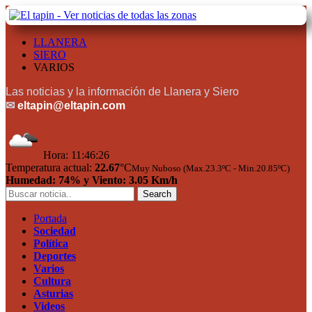
LLANERA
SIERO
VARIOS
Las noticias y la información de Llanera y Siero
✉
eltapin@eltapin.com
Hora:
11:46:26
Temperatura actual:
22.67
°C
Muy Nuboso (Max.23.3ºC - Min.20.85ºC)
Humedad: 74% y Viento: 3.05 Km/h
Portada
Sociedad
Política
Deportes
Varios
Cultura
Asturias
Videos