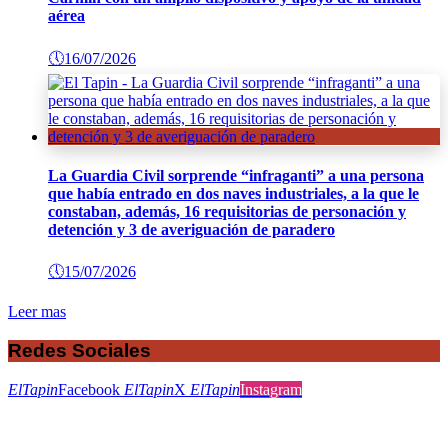
aérea
🕔
16/07/2026
La Guardia Civil sorprende “infraganti” a una persona
que había entrado en dos naves industriales, a la que le
constaban, además, 16 requisitorias de personación y
detención y 3 de averiguación de paradero
🕔
15/07/2026
Leer mas
Redes Sociales
ElTapin
Facebook
ElTapin
X
ElTapin
Instagram