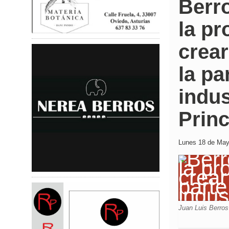
Berro
la pr
crea
la pa
indus
Prin
Lunes 18 de Mayo
Juan Luis Berros