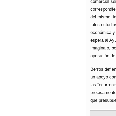
comercial ser
correspondie
del mismo, in
tales estudio
económica y t
espera al Ay
imagina o, p
operación de
Berros defie
un apoyo con
las “ocurrenc
precisamente
que presupues