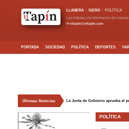
LLANERA
SIERO
POLÍTICA
Las noticias y la información de Llanera
✉
eltapin@eltapin.com
PORTADA
SOCIEDAD
POLÍTICA
DEPORTES
VA
Últimas Noticias
POLÍTICA