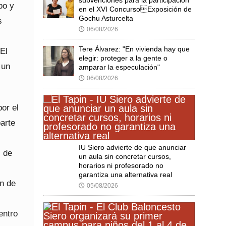
po y
en el XVI ConcursoExposición de
Gochu Asturcelta
s
06/08/2026
🕔
Tere Álvarez: "En vivienda hay que
El
elegir: proteger a la gente o
 un
amparar la especulación"
06/08/2026
🕔
or el
arte
IU Siero advierte de que anunciar
l de
un aula sin concretar cursos,
horarios ni profesorado no
garantiza una alternativa real
ón de
05/08/2026
🕔
entro