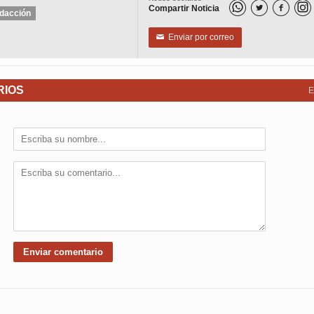
Compartir Noticia


dacción
Enviar por correo
✉
RIOS
E