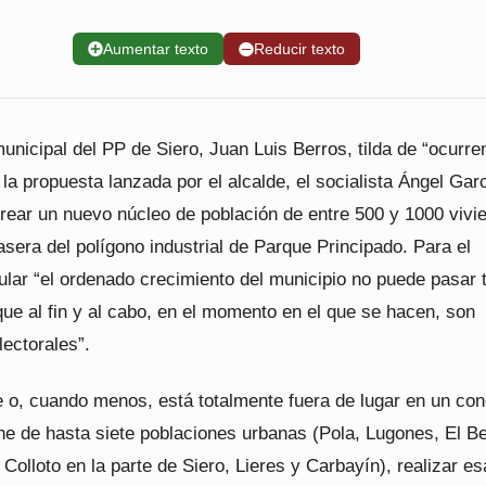
➕
Aumentar texto
➖
Reducir texto
unicipal del PP de Siero, Juan Luis Berros, tilda de “ocurre
la propuesta lanzada por el alcalde, el socialista Ángel Gar
crear un nuevo núcleo de población de entre 500 y 1000 vivi
rasera del polígono industrial de Parque Principado. Para el
ular “el ordenado crecimiento del municipio no puede pasar 
ue al fin y al cabo, en el momento en el que se hacen, son
ectorales”.
e o, cuando menos, está totalmente fuera de lugar en un con
ne de hasta siete poblaciones urbanas (Pola, Lugones, El Be
Colloto en la parte de Siero, Lieres y Carbayín), realizar es