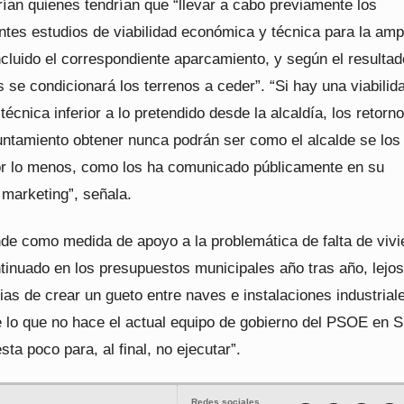
ían quienes tendrían que “llevar a cabo previamente los
ntes estudios de viabilidad económica y técnica para la amp
cluido el correspondiente aparcamiento, y según el resultad
s se condicionará los terrenos a ceder”. “Si hay una viabilid
écnica inferior a lo pretendido desde la alcaldía, los retorn
untamiento obtener nunca podrán ser como el alcalde se los
or lo menos, como los ha comunicado públicamente en su
 marketing”, señala.
nde como medida de apoyo a la problemática de falta de vivi
tinuado en los presupuestos municipales año tras año, lejos
ias de crear un gueto entre naves e instalaciones industrial
 lo que no hace el actual equipo de gobierno del PSOE en S
ta poco para, al final, no ejecutar”.
Redes sociales