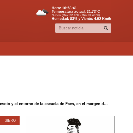
Hora:
16:58:41
Temperatura actual:
21.73
°C
Nubes (Max.22.9ºC - Min.20.45ºC)
Humedad: 83% y Viento: 4.92 Km/h
La Junta de Gobierno aprueba el proyecto de construcción de una acera entre el Centro Polivalente de Valdesoto y el entorno de la escuela de Faes, en el margen de la SI-8
SIERO