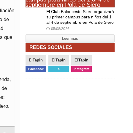
liación
El Club Baloncesto Siero organizará
su primer campus para niños del 1
o de
al 4 de septiembre en Pola de Siero
ad
05/08/2026
🕔
os que
Leer mas
REDES SOCIALES
ElTapin
ElTapin
ElTapin
Facebook
X
Instagram
enda,
 de
es;
iero,