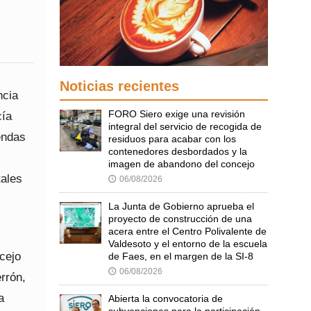
Noticias recientes
ncia
FORO Siero exige una revisión
cía
integral del servicio de recogida de
endas
residuos para acabar con los
contenedores desbordados y la
imagen de abandono del concejo
tales
06/08/2026
🕔
La Junta de Gobierno aprueba el
proyecto de construcción de una
acera entre el Centro Polivalente de
Valdesoto y el entorno de la escuela
cejo
de Faes, en el margen de la SI-8
06/08/2026
🕔
rrón,
a
Abierta la convocatoria de
subvenciones para la participación