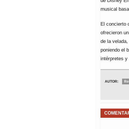
de Disney Enc
musical basa
El concierto
ofrecieron u
de la velada
poniendo el b
intérpretes 
AUTOR:
Re
COMENTA