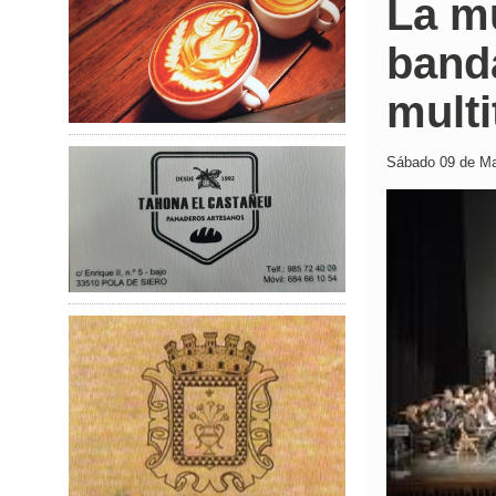
La mú
band
multi
Sábado 09 de Ma