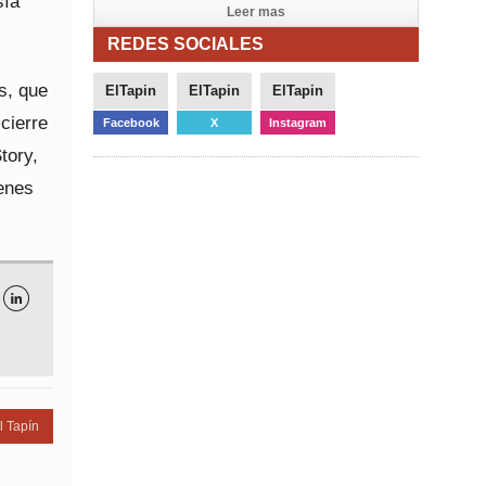
sía
Leer mas
REDES SOCIALES
s, que
ElTapin
ElTapin
ElTapin
cierre
Facebook
X
Instagram
tory,
venes

l Tapín