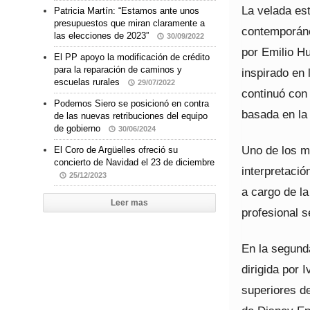
La velada est
Patricia Martín: “Estamos ante unos
presupuestos que miran claramente a
contemporáne
las elecciones de 2023”
30/09/2022
por Emilio Hu
El PP apoyo la modificación de crédito
para la reparación de caminos y
inspirado en
escuelas rurales
29/07/2022
continuó con 
Podemos Siero se posicionó en contra
basada en la
de las nuevas retribuciones del equipo
de gobierno
30/06/2024
Uno de los m
El Coro de Argüelles ofreció su
concierto de Navidad el 23 de diciembre
interpretació
25/12/2023
a cargo de l
Leer mas
profesional s
En la segund
dirigida por
superiores de