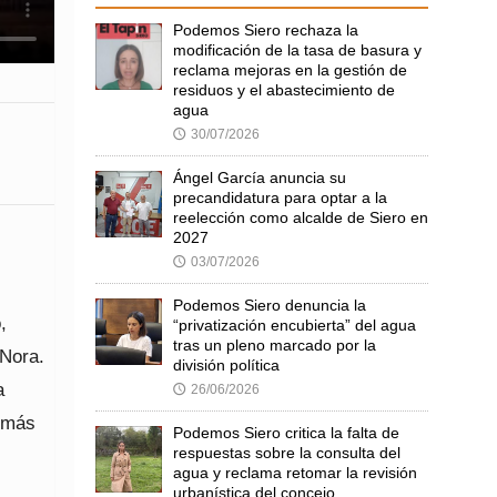
Podemos Siero rechaza la
modificación de la tasa de basura y
reclama mejoras en la gestión de
residuos y el abastecimiento de
agua
30/07/2026
🕔
Ángel García anuncia su
precandidatura para optar a la
reelección como alcalde de Siero en
2027
03/07/2026
🕔
Podemos Siero denuncia la
,
“privatización encubierta” del agua
tras un pleno marcado por la
 Nora.
división política
a
26/06/2026
🕔
 más
Podemos Siero critica la falta de
respuestas sobre la consulta del
agua y reclama retomar la revisión
urbanística del concejo