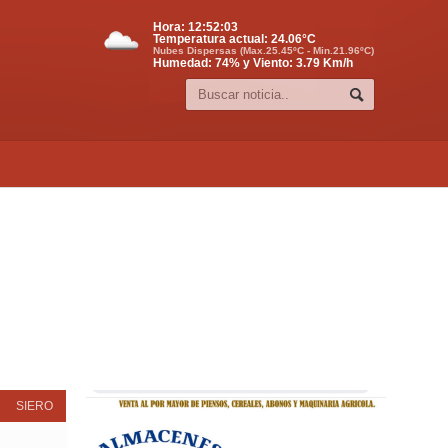
Hora:
12:52:04
Temperatura actual:
24.06
°C
Nubes Dispersas (Max.25.45ºC - Min.21.96ºC)
Humedad: 74% y Viento: 3.79 Km/h
SIERO