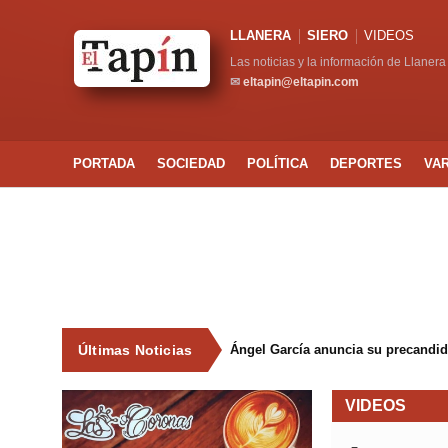
LLANERA
SIERO
VIDEOS
Las noticias y la información de Llanera
✉
eltapin@eltapin.com
PORTADA
SOCIEDAD
POLÍTICA
DEPORTES
VA
Últimas Noticias
Ángel García anuncia su precandida
VIDEOS