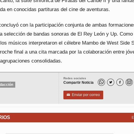
anto, la suite sinfónica de Piratas del Caribe II y una fanta
da en conocidas partituras del cine de aventuras.
 concluyó con la participación conjunta de ambas formacione
na selección de bandas sonoras de El Rey León y Up. Como 
, los músicos interpretaron el célebre Mambo de West Side S
roche final a una cita marcada por la colaboración entre jó
y agrupaciones consolidadas.
Redes sociales
Compartir Noticia


dacción
Enviar por correo
✉
RIOS
E