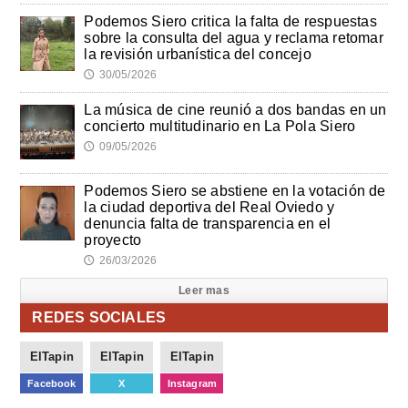
Podemos Siero critica la falta de respuestas
sobre la consulta del agua y reclama retomar
la revisión urbanística del concejo
30/05/2026
🕔
La música de cine reunió a dos bandas en un
concierto multitudinario en La Pola Siero
09/05/2026
🕔
Podemos Siero se abstiene en la votación de
la ciudad deportiva del Real Oviedo y
denuncia falta de transparencia en el
proyecto
26/03/2026
🕔
Leer mas
REDES SOCIALES
ElTapin
ElTapin
ElTapin
Facebook
X
Instagram