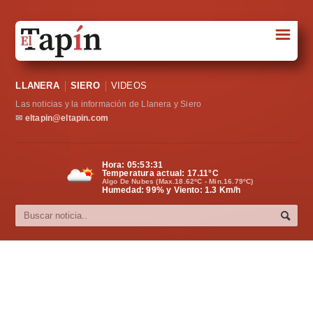
☰
Portada
LLANERA
SIERO
VIDEOS
Sociedad
Las noticias y la información de Llanera y Siero
Política
✉
eltapin@eltapin.com
Deportes
Hora:
05:53:32
Temperatura actual:
17.11
°C
Varios
Algo De Nubes (Max.18.62ºC - Min.16.79ºC)
Humedad: 99% y Viento: 1.3 Km/h
Cultura
Asturias
Videos
Carta al director