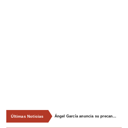
Últimas Noticias
Ángel García anuncia su precandidatura para optar a la reelección como alcalde de Siero en 2027