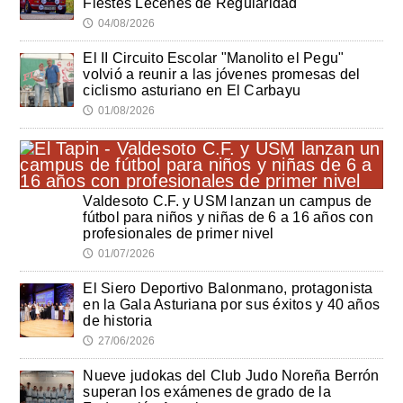
Fiestes Leceñes de Regularidad
04/08/2026
🕔
El II Circuito Escolar "Manolito el Pegu"
volvió a reunir a las jóvenes promesas del
ciclismo asturiano en El Carbayu
01/08/2026
🕔
Valdesoto C.F. y USM lanzan un campus de
fútbol para niños y niñas de 6 a 16 años con
profesionales de primer nivel
01/07/2026
🕔
El Siero Deportivo Balonmano, protagonista
en la Gala Asturiana por sus éxitos y 40 años
de historia
27/06/2026
🕔
Nueve judokas del Club Judo Noreña Berrón
superan los exámenes de grado de la