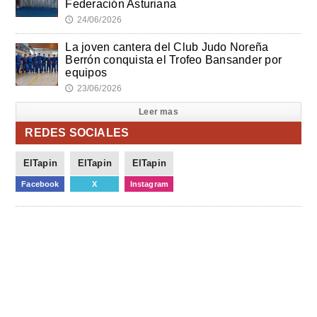
Federación Asturiana
24/06/2026
🕔
La joven cantera del Club Judo Noreña
Berrón conquista el Trofeo Bansander por
equipos
23/06/2026
🕔
Leer mas
REDES SOCIALES
ElTapin
ElTapin
ElTapin
Facebook
X
Instagram