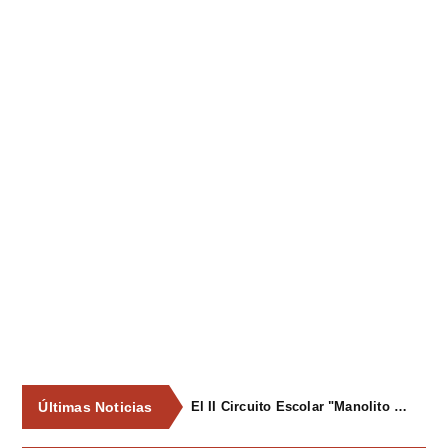
Últimas Noticias
El II Circuito Escolar "Manolito el Pegu" volvió a reunir a las jóvenes promesas del ciclismo asturiano en El Carbayu