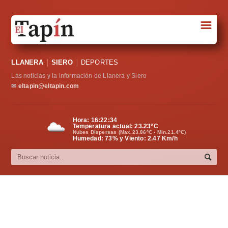
☰
Portada
LLANERA
SIERO
DEPORTES
Sociedad
Las noticias y la información de Llanera y Siero
Política
✉
eltapin@eltapin.com
Deportes
Hora:
16:22:34
Temperatura actual:
23.23
°C
Varios
Nubes Dispersas (Max.23.86ºC - Min.21.4ºC)
Humedad: 73% y Viento: 2.47 Km/h
Cultura
Asturias
Videos
Carta al director