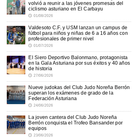
volvió a reunir a las jóvenes promesas del
ciclismo asturiano en El Carbayu
01/08/2026
🕔
Valdesoto C.F. y USM lanzan un campus de
fútbol para niños y niñas de 6 a 16 años con
profesionales de primer nivel
01/07/2026
🕔
El Siero Deportivo Balonmano, protagonista
en la Gala Asturiana por sus éxitos y 40 años
de historia
27/06/2026
🕔
Nueve judokas del Club Judo Noreña Berrón
superan los exámenes de grado de la
Federación Asturiana
24/06/2026
🕔
La joven cantera del Club Judo Noreña
Berrón conquista el Trofeo Bansander por
equipos
23/06/2026
🕔