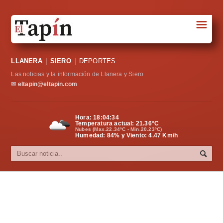
☰
Portada
LLANERA
SIERO
DEPORTES
Sociedad
Las noticias y la información de Llanera y Siero
Política
✉
eltapin@eltapin.com
Deportes
Hora:
18:04:35
Temperatura actual:
21.36
°C
Varios
Nubes (Max.22.34ºC - Min.20.23ºC)
Humedad: 84% y Viento: 4.47 Km/h
Cultura
Asturias
Videos
Carta al director