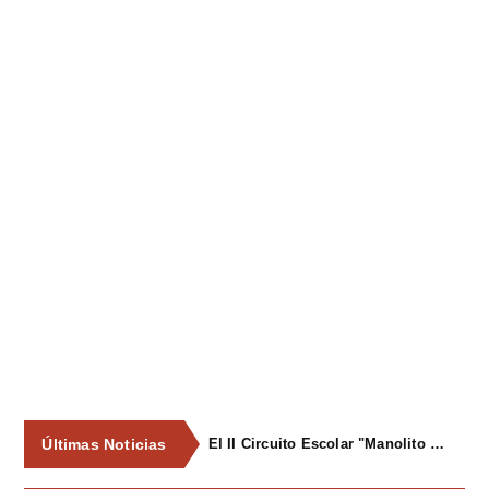
Últimas Noticias
El II Circuito Escolar "Manolito el Pegu" volvió a reunir a las jóvenes promesas del ciclismo asturiano en El Carbayu