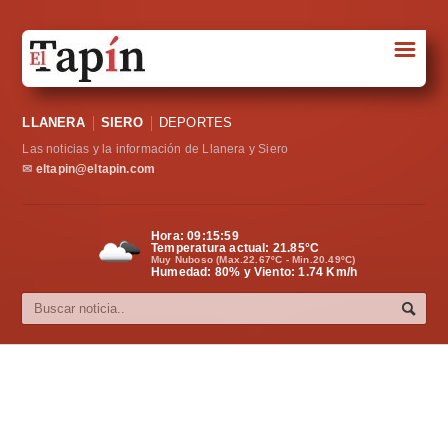
☰
Portada
LLANERA
SIERO
DEPORTES
Sociedad
Las noticias y la información de Llanera y Siero
Política
✉
eltapin@eltapin.com
Deportes
Hora:
09:16:00
Temperatura actual:
21.85
°C
Varios
Muy Nuboso (Max.22.67ºC - Min.20.49ºC)
Humedad: 80% y Viento: 1.74 Km/h
Cultura
Asturias
Videos
Carta al director