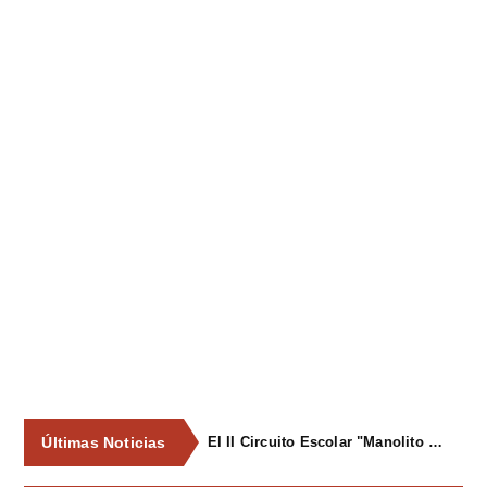
Últimas Noticias
El II Circuito Escolar "Manolito el Pegu" volvió a reunir a las jóvenes promesas del ciclismo asturiano en El Carbayu