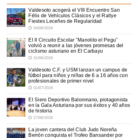
Valdesoto acogerá el VIII Encuentro San
Félix de Vehículos Clásicos y el Rallye
Fiestes Leceñes de Regularidad
04/08/2026
🕔
El II Circuito Escolar "Manolito el Pegu"
volvió a reunir a las jóvenes promesas del
ciclismo asturiano en El Carbayu
01/08/2026
🕔
Valdesoto C.F. y USM lanzan un campus de
fútbol para niños y niñas de 6 a 16 años con
profesionales de primer nivel
01/07/2026
🕔
El Siero Deportivo Balonmano, protagonista
en la Gala Asturiana por sus éxitos y 40 años
de historia
27/06/2026
🕔
La joven cantera del Club Judo Noreña
Berrón conquista el Trofeo Bansander por