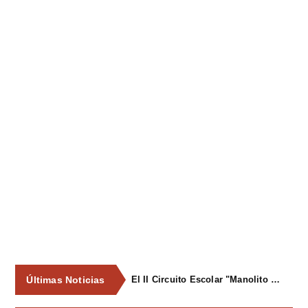
Últimas Noticias
El II Circuito Escolar "Manolito el Pegu" volvió a reunir a las jóvenes promesas del ciclismo asturiano en El Carbayu