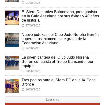
01/08/2026
🕔
El Siero Deportivo Balonmano, protagonista
en la Gala Asturiana por sus éxitos y 40 años
de historia
27/06/2026
🕔
Nueve judokas del Club Judo Noreña Berrón
superan los exámenes de grado de la
Federación Asturiana
24/06/2026
🕔
La joven cantera del Club Judo Noreña
Berrón conquista el Trofeo Bansander por
equipos
23/06/2026
🕔
Tres podios para el Siero PC en la IX Copa
Bronce
16/06/2026
🕔
Leer mas