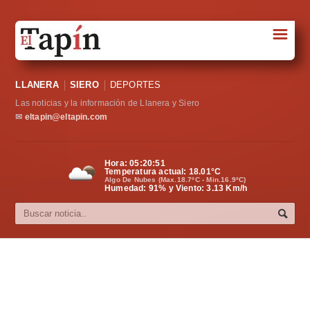
☰
Portada
LLANERA
SIERO
DEPORTES
Sociedad
Las noticias y la información de Llanera y Siero
Política
✉
eltapin@eltapin.com
Deportes
Hora:
05:20:51
Temperatura actual:
18.01
°C
Varios
Algo De Nubes (Max.18.7ºC - Min.16.9ºC)
Humedad: 91% y Viento: 3.13 Km/h
Cultura
Asturias
Videos
Carta al director