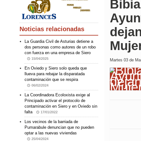
Bibia
Ayun
dejan
Noticias relacionadas
Muje
La Guardia Civil de Asturias detiene a
dos personas como autores de un robo
con fuerza en una empresa de Siero
15/04/2025
Martes 03 de Mar
En Oviedo y Siero solo queda que
llueva para rebajar la disparatada
contaminación que se respira
06/02/2024
La Coordinadora Ecoloxista exige al
Principado activar el protocolo de
contaminación en Siero y en Oviedo sin
falta
17/01/2022
Los vecinos de la barriada de
Pumarabule denuncian que no pueden
optar a las nuevas viviendas
25/04/2024