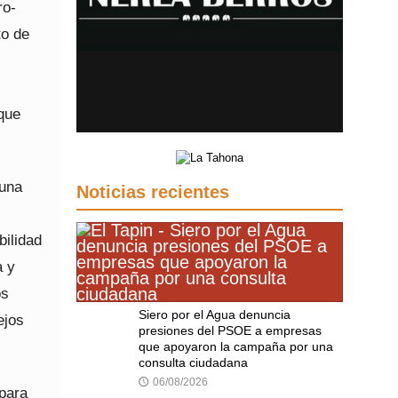
ro-
to de
que
 una
Noticias recientes
bilidad
a y
os
Siero por el Agua denuncia
ejos
presiones del PSOE a empresas
que apoyaron la campaña por una
consulta ciudadana
06/08/2026
🕔
 para