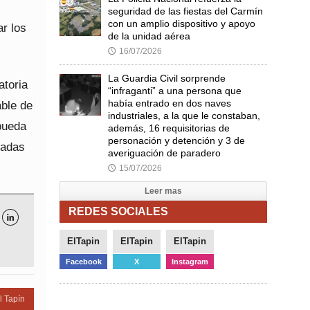
seguridad de las fiestas del Carmín
con un amplio dispositivo y apoyo
ar los
de la unidad aérea
16/07/2026
🕔
La Guardia Civil sorprende
atoria
“infraganti” a una persona que
había entrado en dos naves
able de
industriales, a la que le constaban,
 pueda
además, 16 requisitorias de
personación y detención y 3 de
padas
averiguación de paradero
15/07/2026
🕔
Leer mas
REDES SOCIALES

ElTapin
ElTapin
ElTapin
Facebook
X
Instagram
l Tapín