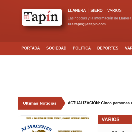
LLANERA
SIERO
VARIOS
Las noticias y la información de Llanera
✉
eltapin@eltapin.com
PORTADA
SOCIEDAD
POLÍTICA
DEPORTES
VA
Últimas Noticias
ACTUALIZACIÓN: Cinco personas resul
VARIOS