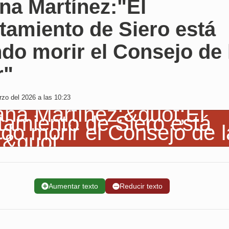
na Martínez:"El
tamiento de Siero está
do morir el Consejo de 
r"
zo del 2026 a las 10:23
➕
Aumentar texto
➖
Reducir texto