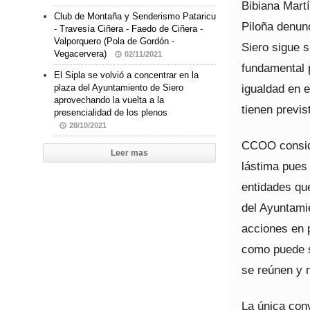
Bibiana Mart
Club de Montaña y Senderismo Pataricu
Piloña denun
- Travesía Ciñera - Faedo de Ciñera -
Valporquero (Pola de Gordón -
Siero sigue s
Vegacervera)
02/11/2021
fundamental p
El Sipla se volvió a concentrar en la
igualdad en 
plaza del Ayuntamiento de Siero
aprovechando la vuelta a la
tienen previs
presencialidad de los plenos
28/10/2021
CCOO conside
Leer mas
lástima pues 
entidades qu
del Ayuntami
acciones en p
como puede s
se reúnen y 
La única conv