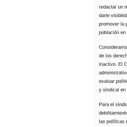
redactar un m
darle visibil
promover la p
población en
Consideramos
de los derec
inactivo. El 
administrativ
evaluar polít
y sindical en
Para el sindi
debilitamien
las políticas