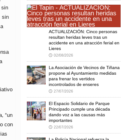
 sin
 sin
la
ACTUALIZACIÓN: Cinco personas
resultan heridas leves tras un
accidente en una atracción ferial en
Lieres
ensa
02/08/2026
🕔
a
La Asociación de Vecinos de Tiñana
propone al Ayuntamiento medidas
para frenar los vertidos
incontrolados de enseres
iativo
27/07/2026
🕔
El Espacio Solidario de Parque
Principado cumple una década
a, “un
dando voz a las causas más
importantes
so con
22/07/2026
🕔
rias
La Policía Nacional refuerza la