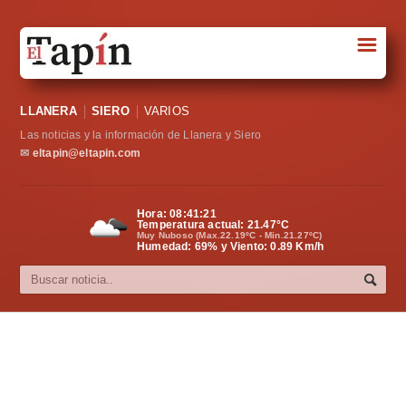
☰
Portada
LLANERA
SIERO
VARIOS
Sociedad
Las noticias y la información de Llanera y Siero
Política
✉
eltapin@eltapin.com
Deportes
Hora:
08:41:22
Temperatura actual:
21.47
°C
Varios
Muy Nuboso (Max.22.19ºC - Min.21.27ºC)
Humedad: 69% y Viento: 0.89 Km/h
Cultura
Asturias
Videos
Carta al director