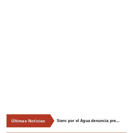
Últimas Noticias
Siero por el Agua denuncia presiones del PSOE a empresas que apoyaron la campaña por una consulta ciudadana