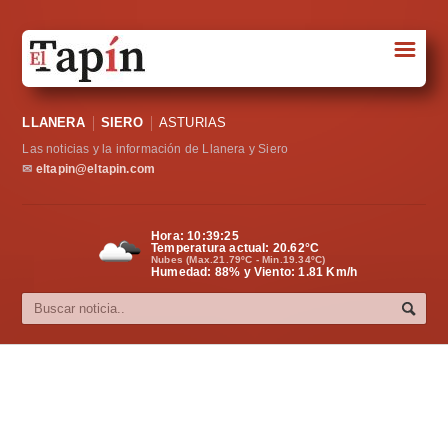
☰
Portada
LLANERA
SIERO
ASTURIAS
Sociedad
Las noticias y la información de Llanera y Siero
Política
✉
eltapin@eltapin.com
Deportes
Hora:
10:39:26
Temperatura actual:
20.62
°C
Varios
Nubes (Max.21.79ºC - Min.19.34ºC)
Humedad: 88% y Viento: 1.81 Km/h
Cultura
Asturias
Videos
Carta al director