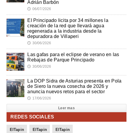
Adrián Barbón
06/07/2026
🕔
El Principado licita por 34 millones la
creación de la red que llevará agua
regenerada a la industria desde la
depuradora de Villaperi
30/06/2026
🕔
Las gafas para el eclipse de verano en las
Rebajas de Parque Principado
30/06/2026
🕔
La DOP Sidra de Asturias presenta en Pola
de Siero la nueva cosecha de 2026 y
anuncia nuevos retos para el sector
17/06/2026
🕔
Leer mas
REDES SOCIALES
ElTapin
ElTapin
ElTapin