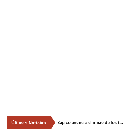
Últimas Noticias
Zapico anuncia el inicio de los trámites para declarar Pola Siero y Lugones zonas de mercado residencial tensionado