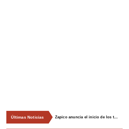
Últimas Noticias
Zapico anuncia el inicio de los trámites para declarar Pola Siero y Lugones zonas de mercado residencial tensionado