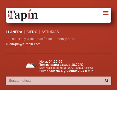
☰
Portada
LLANERA
SIERO
ASTURIAS
Sociedad
Las noticias y la información de Llanera y Siero
Política
✉
eltapin@eltapin.com
Deportes
Hora:
04:20:06
Temperatura actual:
18.02
°C
Varios
Muy Nuboso (Max.18.86ºC - Min.17.45ºC)
Humedad: 94% y Viento: 2.24 Km/h
Cultura
Asturias
Videos
Carta al director