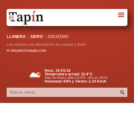
☰
Portada
LLANERA
SIERO
SOCIEDAD
Sociedad
Las noticias y la información de Llanera y Siero
Política
✉
eltapin@eltapin.com
Deportes
Hora:
10:55:33
Temperatura actual:
22.4
°C
Varios
Algo De Nubes (Max.22.9ºC - Min.21.56ºC)
Humedad: 80% y Viento: 2.24 Km/h
Cultura
Asturias
Videos
Carta al director