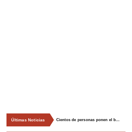
Últimas Noticias
Cientos de personas ponen el broche final a las fiestas de La Salud de Lieres con la tradicional merienda