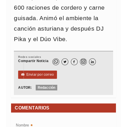
600 raciones de cordero y carne
guisada. Animó el ambiente la
canción asturiana y después DJ
Pika y el Dúo Vibe.
Redes sociales
Compartir Noticia



Enviar por correo
✉
AUTOR:
Redacción
COMENTARIOS
Nombre
*