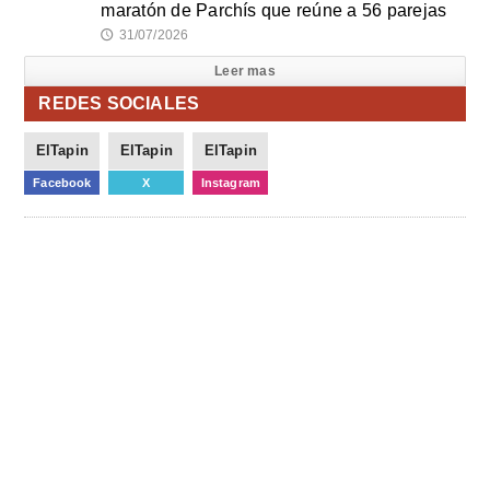
maratón de Parchís que reúne a 56 parejas
31/07/2026
🕔
Leer mas
REDES SOCIALES
ElTapin
ElTapin
ElTapin
Facebook
X
Instagram