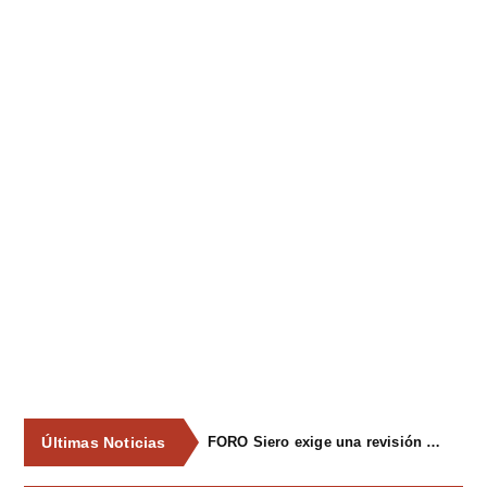
Últimas Noticias
FORO Siero exige una revisión integral del servicio de recogida de residuos para acabar con los contenedores desbordados y la imagen de abandono del concejo