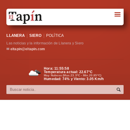
☰
Portada
LLANERA
SIERO
POLÍTICA
Sociedad
Las noticias y la información de Llanera y Siero
Política
✉
eltapin@eltapin.com
Deportes
Hora:
11:55:59
Temperatura actual:
22.67
°C
Varios
Muy Nuboso (Max.23.3ºC - Min.20.85ºC)
Humedad: 74% y Viento: 3.05 Km/h
Cultura
Asturias
Videos
Carta al director