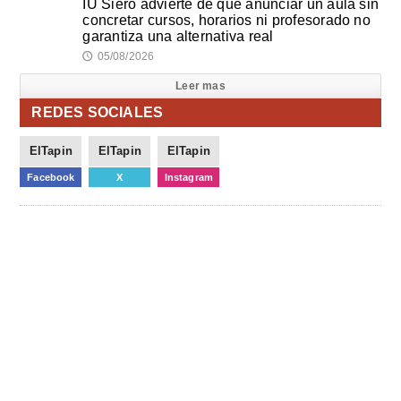
IU Siero advierte de que anunciar un aula sin
concretar cursos, horarios ni profesorado no
garantiza una alternativa real
05/08/2026
🕔
Leer mas
REDES SOCIALES
ElTapin
ElTapin
ElTapin
Facebook
X
Instagram