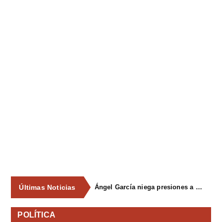
Últimas Noticias
Ángel García niega presiones a comercios y asegura que el Ayuntamiento cumple "de manera muy rigurosa" la Ley de Contratos
POLÍTICA