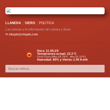
LLANERA
SIERO
POLÍTICA
Las noticias y la información de Llanera y Siero
✉
eltapin@eltapin.com
Hora:
11:05:30
Temperatura actual:
22.3
°C
Cielo Claro (Max.22.75ºC - Min.22.11ºC)
Humedad: 80% y Viento: 2.95 Km/h