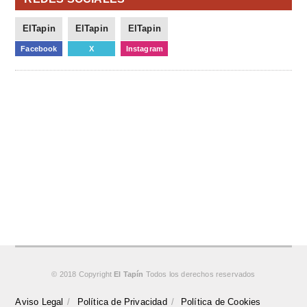
ElTapin
ElTapin
ElTapin
Facebook
X
Instagram
© 2018 Copyright
El Tapín
Todos los derechos reservados
Aviso Legal
Política de Privacidad
Política de Cookies