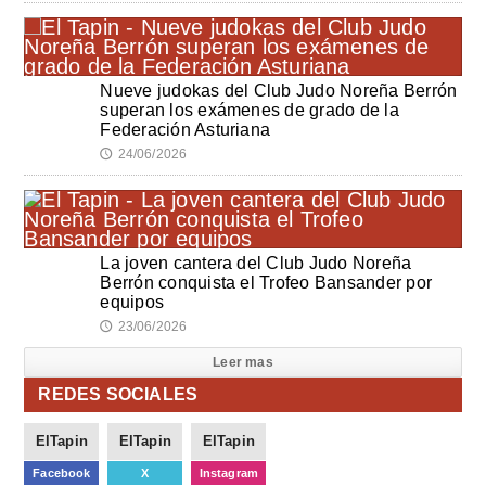
Nueve judokas del Club Judo Noreña Berrón
superan los exámenes de grado de la
Federación Asturiana
24/06/2026
🕔
La joven cantera del Club Judo Noreña
Berrón conquista el Trofeo Bansander por
equipos
23/06/2026
🕔
Leer mas
REDES SOCIALES
ElTapin
ElTapin
ElTapin
Facebook
X
Instagram