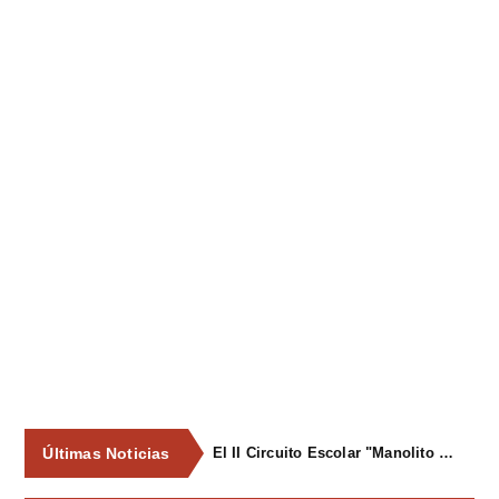
Últimas Noticias
El II Circuito Escolar "Manolito el Pegu" volvió a reunir a las jóvenes promesas del ciclismo asturiano en El Carbayu