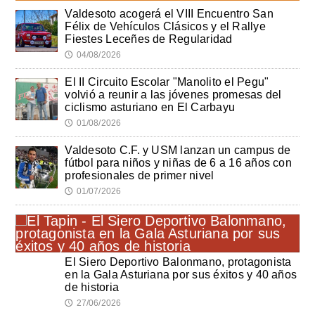
Valdesoto acogerá el VIII Encuentro San
Félix de Vehículos Clásicos y el Rallye
Fiestes Leceñes de Regularidad
04/08/2026
🕔
El II Circuito Escolar "Manolito el Pegu"
volvió a reunir a las jóvenes promesas del
ciclismo asturiano en El Carbayu
01/08/2026
🕔
Valdesoto C.F. y USM lanzan un campus de
fútbol para niños y niñas de 6 a 16 años con
profesionales de primer nivel
01/07/2026
🕔
El Siero Deportivo Balonmano, protagonista
en la Gala Asturiana por sus éxitos y 40 años
de historia
27/06/2026
🕔