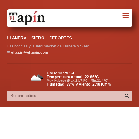
☰
Portada
LLANERA
SIERO
DEPORTES
Sociedad
Las noticias y la información de Llanera y Siero
Política
✉
eltapin@eltapin.com
Deportes
Hora:
10:29:55
Temperatura actual:
22.86
°C
Varios
Muy Nuboso (Max.23.78ºC - Min.21.4ºC)
Humedad: 77% y Viento: 2.48 Km/h
Cultura
Asturias
Videos
Carta al director