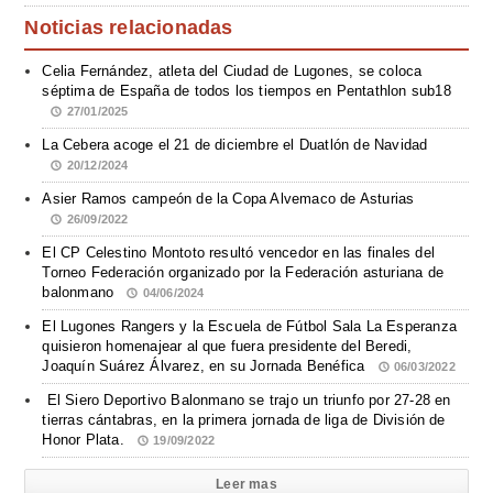
Noticias relacionadas
Celia Fernández, atleta del Ciudad de Lugones, se coloca
séptima de España de todos los tiempos en Pentathlon sub18
27/01/2025
La Cebera acoge el 21 de diciembre el Duatlón de Navidad
20/12/2024
Asier Ramos campeón de la Copa Alvemaco de Asturias
26/09/2022
El CP Celestino Montoto resultó vencedor en las finales del
Torneo Federación organizado por la Federación asturiana de
balonmano
04/06/2024
El Lugones Rangers y la Escuela de Fútbol Sala La Esperanza
quisieron homenajear al que fuera presidente del Beredi,
Joaquín Suárez Álvarez, en su Jornada Benéfica
06/03/2022
El Siero Deportivo Balonmano se trajo un triunfo por 27-28 en
tierras cántabras, en la primera jornada de liga de División de
Honor Plata.
19/09/2022
Leer mas