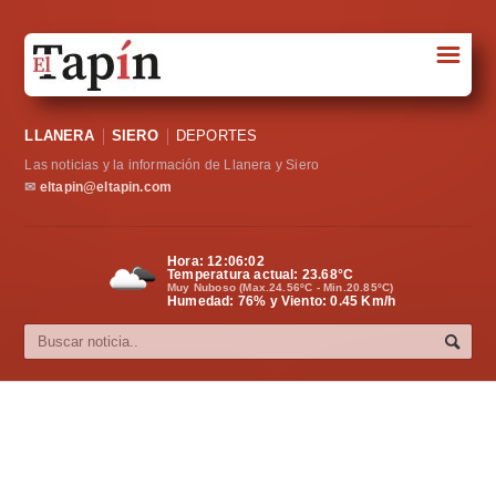
☰
Portada
LLANERA
SIERO
DEPORTES
Sociedad
Las noticias y la información de Llanera y Siero
Política
✉
eltapin@eltapin.com
Deportes
Hora:
12:06:03
Temperatura actual:
23.68
°C
Varios
Muy Nuboso (Max.24.56ºC - Min.20.85ºC)
Humedad: 76% y Viento: 0.45 Km/h
Cultura
Asturias
Videos
Carta al director