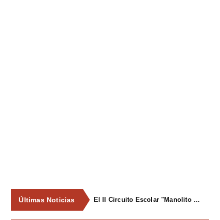
Últimas Noticias
El II Circuito Escolar "Manolito el Pegu" volvió a reunir a las jóvenes promesas del ciclismo asturiano en El Carbayu