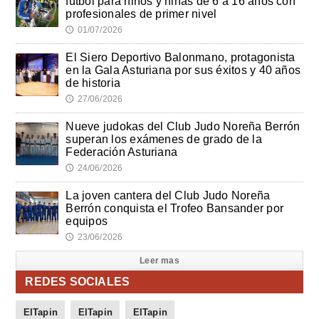
fútbol para niños y niñas de 6 a 16 años con
profesionales de primer nivel
01/07/2026
🕔
El Siero Deportivo Balonmano, protagonista
en la Gala Asturiana por sus éxitos y 40 años
de historia
27/06/2026
🕔
Nueve judokas del Club Judo Noreña Berrón
superan los exámenes de grado de la
Federación Asturiana
24/06/2026
🕔
La joven cantera del Club Judo Noreña
Berrón conquista el Trofeo Bansander por
equipos
23/06/2026
🕔
Leer mas
REDES SOCIALES
ElTapin
ElTapin
ElTapin