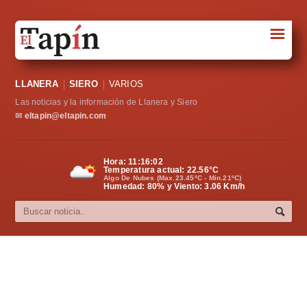
☰
Portada
LLANERA
SIERO
VARIOS
Sociedad
Las noticias y la información de Llanera y Siero
Política
✉
eltapin@eltapin.com
Deportes
Hora:
11:16:02
Temperatura actual:
22.56
°C
Varios
Algo De Nubes (Max.23.45ºC - Min.21ºC)
Humedad: 80% y Viento: 3.06 Km/h
Cultura
Asturias
Videos
Carta al director