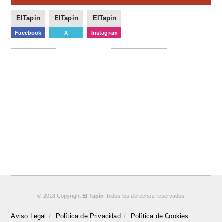
ElTapin
ElTapin
ElTapin
Facebook
X
Instagram
© 2018 Copyright
El Tapín
Todos los derechos reservados
Aviso Legal
Política de Privacidad
Política de Cookies