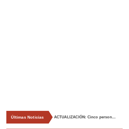
Últimas Noticias
La Asociación de Vecinos de Tiñana propone al Ayuntamiento medidas para frenar los vertidos incontrolados de enseres