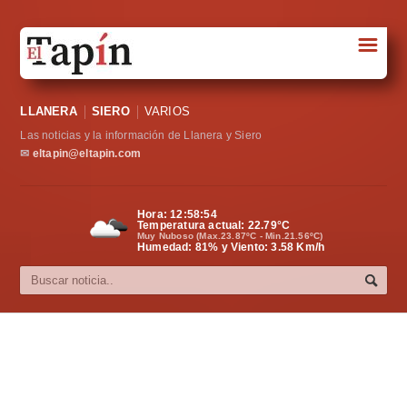
☰
Portada
LLANERA
SIERO
VARIOS
Sociedad
Las noticias y la información de Llanera y Siero
Política
✉
eltapin@eltapin.com
Deportes
Hora:
12:58:55
Temperatura actual:
22.79
°C
Varios
Muy Nuboso (Max.23.87ºC - Min.21.56ºC)
Humedad: 81% y Viento: 3.58 Km/h
Cultura
Asturias
Videos
Carta al director