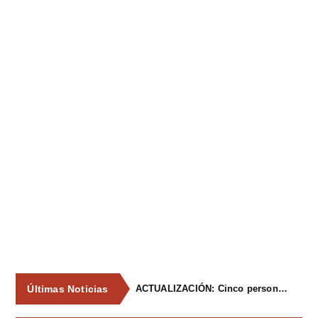
Últimas Noticias
La Asociación de Vecinos de Tiñana propone al Ayuntamiento medidas para frenar los vertidos incontrolados de enseres