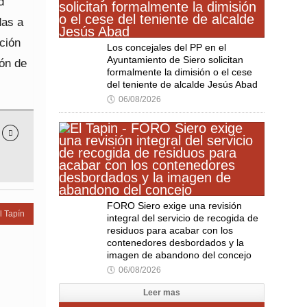
d
das a
ción
Los concejales del PP en el
Ayuntamiento de Siero solicitan
ión de
formalmente la dimisión o el cese
del teniente de alcalde Jesús Abad
🕔
06/08/2026

FORO Siero exige una revisión
l Tapín
integral del servicio de recogida de
residuos para acabar con los
contenedores desbordados y la
imagen de abandono del concejo
🕔
06/08/2026
Leer mas