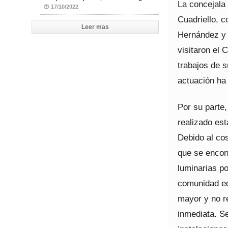
La concejala
17/10/2022
Cuadriello, c
Leer mas
Hernández y 
visitaron el 
trabajos de s
actuación ha
Por su parte,
realizado est
Debido al cos
que se encont
luminarias p
comunidad ed
mayor y no r
inmediata. S