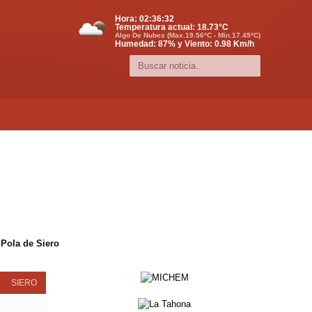
Hora:
02:36:32
Temperatura actual:
18.73
°C
Algo De Nubes (Max.19.56ºC - Min.17.45ºC)
Humedad: 87% y Viento: 0.98 Km/h
 Pola de Siero
SIERO