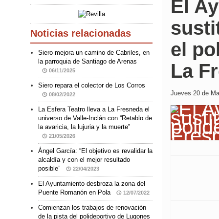
El A
susti
Noticias relacionadas
el po
Siero mejora un camino de Cabriles, en
la parroquia de Santiago de Arenas
La F
06/11/2025
Siero repara el colector de Los Corros
Jueves 20 de Mar
08/02/2022
La Esfera Teatro lleva a La Fresneda el
universo de Valle-Inclán con “Retablo de
la avaricia, la lujuria y la muerte”
21/05/2026
Ángel García: “El objetivo es revalidar la
alcaldía y con el mejor resultado
posible”
22/04/2023
El Ayuntamiento desbroza la zona del
Puente Romanón en Pola
12/07/2022
Comienzan los trabajos de renovación
de la pista del polideportivo de Lugones