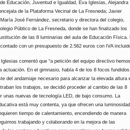
 de Educación, Juventud e Igualdad, Eva Iglesias, Alejandra
oncejala de la Plataforma Vecinal de La Fresneda; Javier
María José Fernández, secretario y directora del colegio,
Colegio Público de La Fresneda, donde se han finalizado los
ustitución de las 8 luminarias del aula de Educación Física.
 contado con un presupuesto de 2.562 euros con IVA incluid
 Iglesias comentó que "a petición del equipo directivo hemo
a actuación. En el gimnasio, había 4 de los 8 focos fundidos
te del andamiaje necesario para alcanzar la elevada altura 
raban los trabajos, se decidió proceder al cambio de las 8
or unas nuevas de tecnología LED, de bajo consumo. La
ucativa está muy contenta, ya que ofrecen una luminosida
equieren tiempo de calentamiento, encendiendo de manera
eguimos trabajando y colaborando en la mejora de las