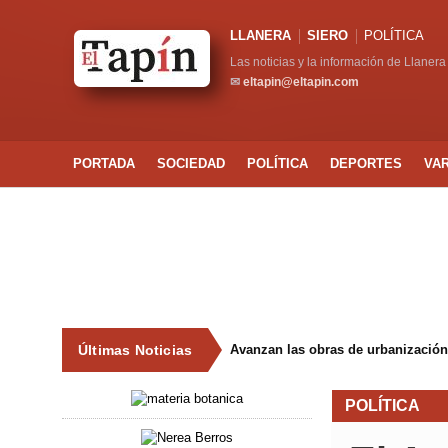
LLANERA
SIERO
POLÍTICA
Las noticias y la información de Llanera
✉
eltapin@eltapin.com
PORTADA
SOCIEDAD
POLÍTICA
DEPORTES
VA
Últimas Noticias
Avanzan las obras de urbanización
POLÍTICA