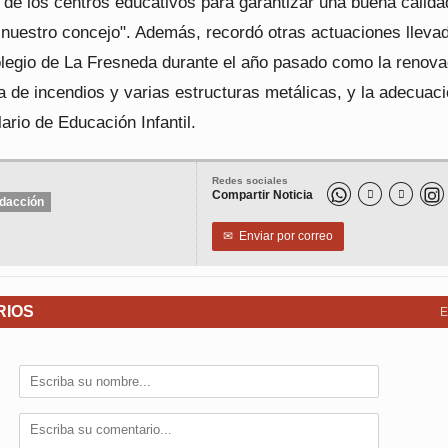
 de los centros educativos para garantizar una buena calida
 nuestro concejo". Además, recordó otras actuaciones lleva
olegio de La Fresneda durante el año pasado como la renova
a de incendios y varias estructuras metálicas, y la adecuac
lario de Educación Infantil.
Redes sociales
Compartir Noticia


dacción
✉
Enviar por correo
RIOS
E