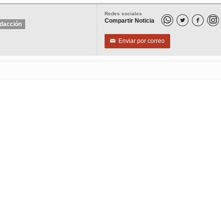
Redes sociales
Compartir Noticia


dacción
Enviar por correo
✉