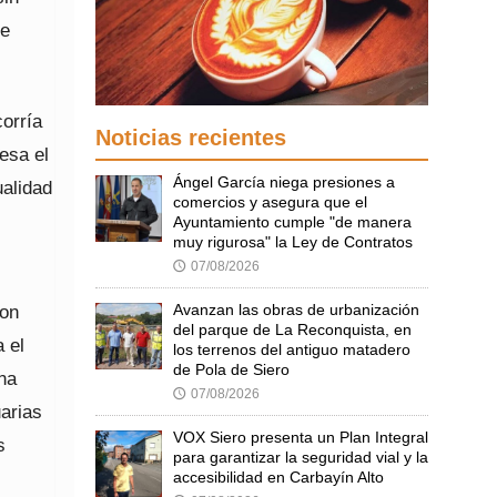
me
corría
Noticias recientes
esa el
Ángel García niega presiones a
ualidad
comercios y asegura que el
Ayuntamiento cumple "de manera
muy rigurosa" la Ley de Contratos
07/08/2026
🕔
Avanzan las obras de urbanización
con
del parque de La Reconquista, en
 el
los terrenos del antiguo matadero
de Pola de Siero
na
07/08/2026
🕔
arias
VOX Siero presenta un Plan Integral
s
para garantizar la seguridad vial y la
accesibilidad en Carbayín Alto