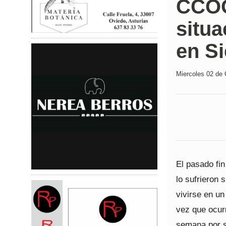
CCOO
situa
en Si
Miercoles 02 de 
El pasado fi
lo sufrieron 
vivirse en un
vez que ocurr
semana por s