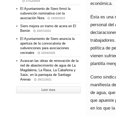
27/12/2024
económica.
El Ayuntamiento de Siero firmó la
subvención nominativa con la
Ésta es una m
asociación Nora
24/05/2023
personal del 
Siero mejora un tramo de acera en El
Berrón
20/07/2024
declaraciones
El Ayuntamiento de Siero anuncia la
trabajadores
apertura de la convocatoria de
política de p
subvenciones para asociaciones
vecinales
22/04/2026
vienen sufrie
Avanzan las obras de renovación de la
plantilla men
red de abastecimiento de agua de La
Magdalena, La Rasa, La Cabañona y
Saús, en la parroquia de Santiago
Como sindica
Arenas
29/11/2021
manifiesta de
Leer mas
de agua, que
que apueste p
en los que la