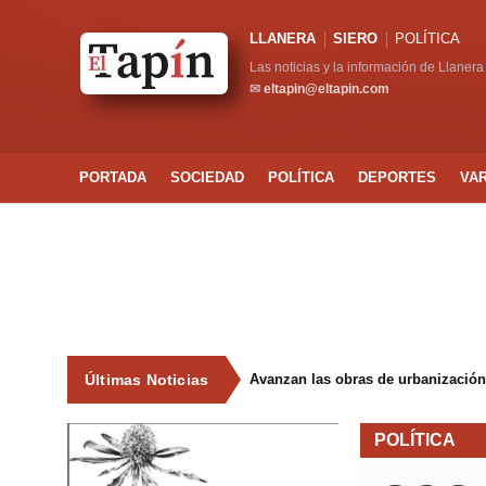
LLANERA
SIERO
POLÍTICA
Las noticias y la información de Llanera
✉
eltapin@eltapin.com
PORTADA
SOCIEDAD
POLÍTICA
DEPORTES
VA
Últimas Noticias
Avanzan las obras de urbanización
POLÍTICA