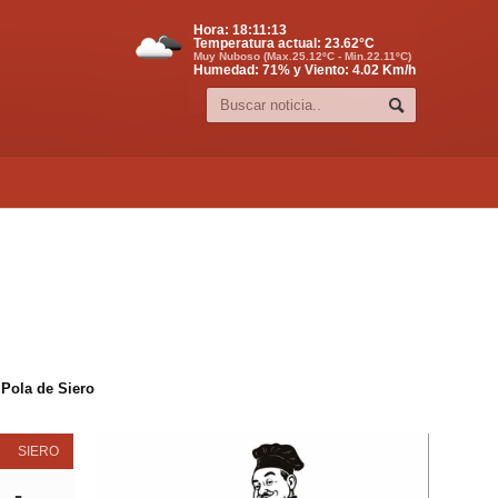
Hora:
18:11:13
Temperatura actual:
23.62
°C
Muy Nuboso (Max.25.12ºC - Min.22.11ºC)
Humedad: 71% y Viento: 4.02 Km/h
 Pola de Siero
SIERO