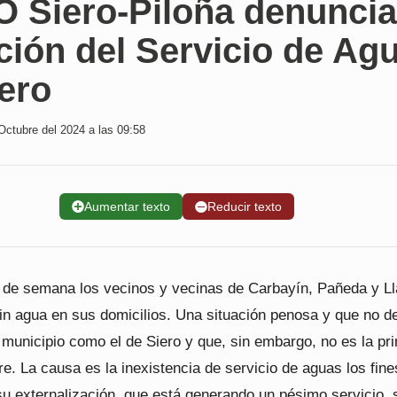
 Siero-Piloña denuncia
ción del Servicio de Ag
ero
Octubre del 2024 a las 09:58
➕
Aumentar texto
➖
Reducir texto
n de semana los vecinos y vecinas de Carbayín, Pañeda y 
sin agua en sus domicilios. Una situación penosa y que no d
 municipio como el de Siero y que, sin embargo, no es la pr
e. La causa es la inexistencia de servicio de aguas los fine
u externalización, que está generando un pésimo servicio, 