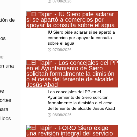
07/08/2026
🕔
tión de
IU Siero pide aclarar si se apartó a
comercios por apoyar la consulta
los
sobre el agua
07/08/2026
🕔
ue
con una
se
Los concejales del PP en el
Ayuntamiento de Siero solicitan
ortes
formalmente la dimisión o el cese
del teniente de alcalde Jesús Abad
para
06/08/2026
🕔
licos