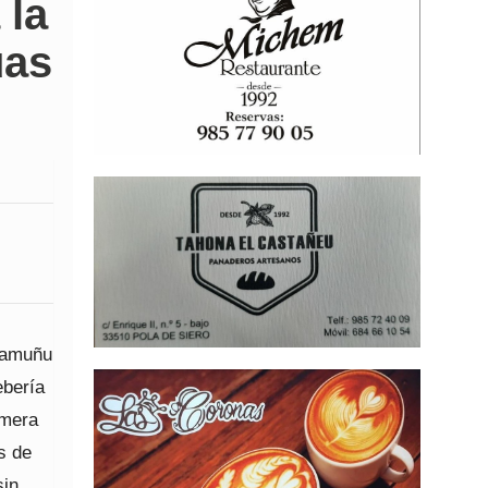
 la
uas
Llamuñu
ebería
imera
s de
sin