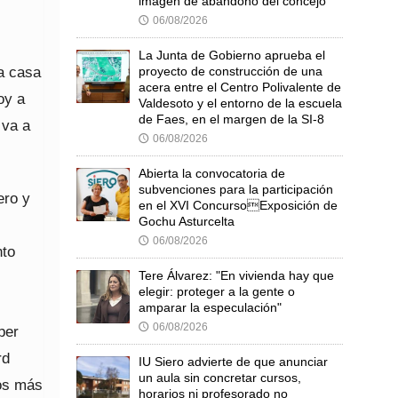
imagen de abandono del concejo
06/08/2026
🕔
La Junta de Gobierno aprueba el
a casa
proyecto de construcción de una
acera entre el Centro Polivalente de
oy a
Valdesoto y el entorno de la escuela
de Faes, en el margen de la SI-8
 va a
06/08/2026
🕔
Abierta la convocatoria de
subvenciones para la participación
ero y
en el XVI ConcursoExposición de
Gochu Asturcelta
06/08/2026
🕔
nto
Tere Álvarez: "En vivienda hay que
elegir: proteger a la gente o
amparar la especulación"
06/08/2026
🕔
per
rd
IU Siero advierte de que anunciar
un aula sin concretar cursos,
tos más
horarios ni profesorado no