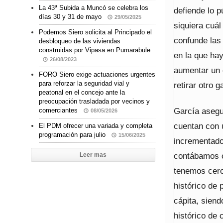
La 43ª Subida a Muncó se celebra los
defiende lo p
días 30 y 31 de mayo
29/05/2025
siquiera cuál
Podemos Siero solicita al Principado el
confunde las
desbloqueo de las viviendas
construidas por Vipasa en Pumarabule
en la que hay
26/08/2023
aumentar un 
FORO Siero exige actuaciones urgentes
para reforzar la seguridad vial y
retirar otro 
peatonal en el concejo ante la
preocupación trasladada por vecinos y
García asegu
comerciantes
08/05/2026
cuentan con 
El PDM ofrecer una variada y completa
programación para julio
15/06/2025
incrementado
contábamos c
Leer mas
tenemos cero
histórico de 
cápita, siend
histórico de