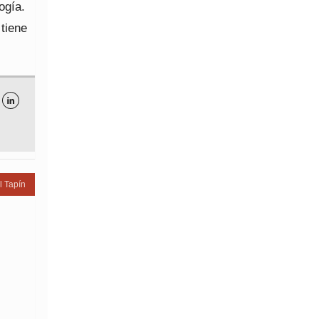
ogía.
 tiene

l Tapín