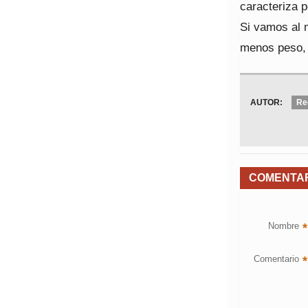
caracteriza p
Si vamos al m
menos peso, p
AUTOR:
Re
COMENTA
Nombre
*
Comentario
*