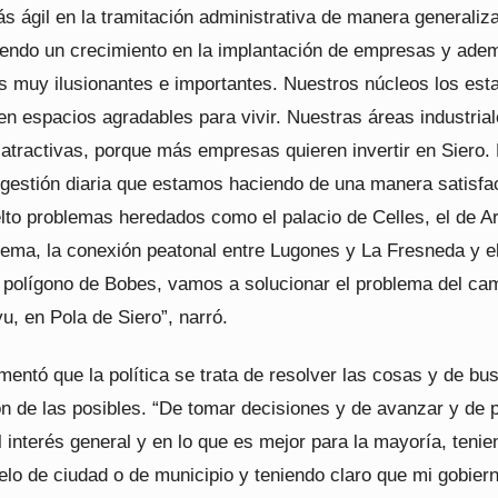
ás ágil en la tramitación administrativa de manera generaliz
endo un crecimiento en la implantación de empresas y ade
s muy ilusionantes e importantes. Nuestros núcleos los es
en espacios agradables para vivir. Nuestras áreas industria
 atractivas, porque más empresas quieren invertir en Siero.
 gestión diaria que estamos haciendo de una manera satisfac
to problemas heredados como el palacio de Celles, el de Ar
inema, la conexión peatonal entre Lugones y La Fresneda y 
l polígono de Bobes, vamos a solucionar el problema del ca
yu, en Pola de Siero”, narró.
mentó que la política se trata de resolver las cosas y de bus
ón de las posibles. “De tomar decisiones y de avanzar y de 
 interés general y en lo que es mejor para la mayoría, tenie
elo de ciudad o de municipio y teniendo claro que mi gobier