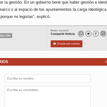
or la gestión. En un gobierno tiene que haber gestión e ideol
arco o al espacio de los ayuntamientos la carga ideológica
orque no legislas”, explicó.
Redes sociales
Compartir Noticia


dacción
Enviar por correo
✉
RIOS
E