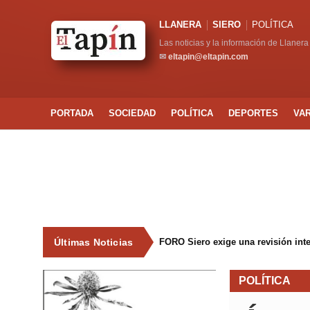
LLANERA
SIERO
POLÍTICA
Las noticias y la información de Llanera
✉
eltapin@eltapin.com
PORTADA
SOCIEDAD
POLÍTICA
DEPORTES
VA
Últimas Noticias
FORO Siero exige una revisión int
POLÍTICA