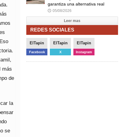
garantiza una alternativa real
ada.
05/08/2026
🕔
más
Leer mas
tamos
REDES SOCIALES
les
 Eso
ElTapin
ElTapin
ElTapin
toria.
Facebook
X
Instagram
amil,
el más
mpo de
car la
pensar
ndo
no se