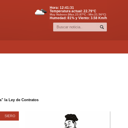
Hora:
12:41:32
Temperatura actual:
22.79
°C
Muy Nuboso (Max.23.87ºC - Min.21.56ºC)
Humedad: 81% y Viento: 3.58 Km/h
" la Ley de Contratos
SIERO