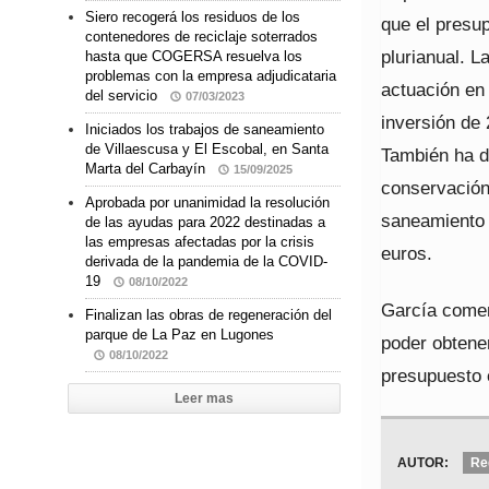
Siero recogerá los residuos de los
que el presu
contenedores de reciclaje soterrados
plurianual. L
hasta que COGERSA resuelva los
problemas con la empresa adjudicataria
actuación en
del servicio
07/03/2023
inversión de
Iniciados los trabajos de saneamiento
de Villaescusa y El Escobal, en Santa
También ha d
Marta del Carbayín
15/09/2025
conservación
Aprobada por unanimidad la resolución
saneamiento 
de las ayudas para 2022 destinadas a
las empresas afectadas por la crisis
euros.
derivada de la pandemia de la COVID-
19
08/10/2022
García coment
Finalizan las obras de regeneración del
parque de La Paz en Lugones
poder obtene
08/10/2022
presupuesto 
Leer mas
AUTOR:
Re