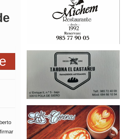
de
berto
firmar