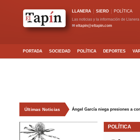
LLANERA
SIERO
POLÍTICA
Las noticias y la información de Llanera
✉
eltapin@eltapin.com
PORTADA
SOCIEDAD
POLÍTICA
DEPORTES
VA
Últimas Noticias
Ángel García niega presiones a co
POLÍTICA