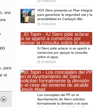
07/08/2026
🕔
VOX Siero presenta un Plan Integral
o, una
para garantizar la seguridad vial y la
accesibilidad en Carbayín Alto
una
07/08/2026
🕔
y
000
IU Siero pide aclarar si se apartó a
comercios por apoyar la consulta
sobre el agua
07/08/2026
🕔
s, para
r el
Los concejales del PP en el
Ayuntamiento de Siero solicitan

formalmente la dimisión o el cese