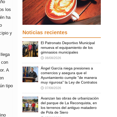
año
os los
ién ha
o
Noticias recientes
cipio y
El Patronato Deportivo Municipal
renueva el equipamiento de los
gimnasios municipales
llega
08/08/2026
🕔
, con
Ángel García niega presiones a
or. A
comercios y asegura que el
en
Ayuntamiento cumple "de manera
muy rigurosa" la Ley de Contratos
ún tipo
07/08/2026
🕔
Avanzan las obras de urbanización
del parque de La Reconquista, en
los terrenos del antiguo matadero
de Pola de Siero
ino