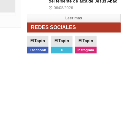
del teniente de alcalde Jesús Abad
06/08/2026
🕔
Leer mas
REDES SOCIALES
ElTapin
ElTapin
ElTapin
Facebook
X
Instagram