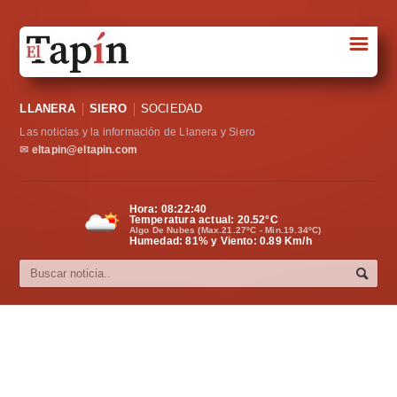
☰
Portada
LLANERA
SIERO
SOCIEDAD
Sociedad
Las noticias y la información de Llanera y Siero
Política
✉
eltapin@eltapin.com
Deportes
Hora:
08:22:41
Temperatura actual:
20.52
°C
Varios
Algo De Nubes (Max.21.27ºC - Min.19.34ºC)
Humedad: 81% y Viento: 0.89 Km/h
Cultura
Asturias
Videos
Carta al director