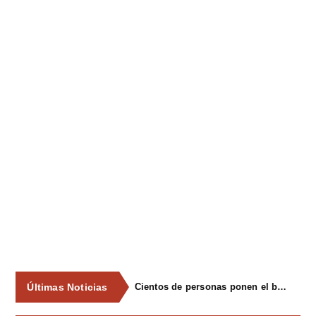
Últimas Noticias
Cientos de personas ponen el broche final a las fiestas de La Salud de Lieres con la tradicional merienda