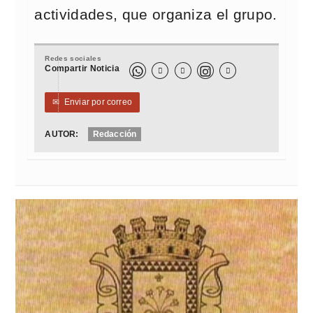
actividades, que organiza el grupo.
Redes sociales
Compartir Noticia



✉
Enviar por correo
AUTOR:
Redacción