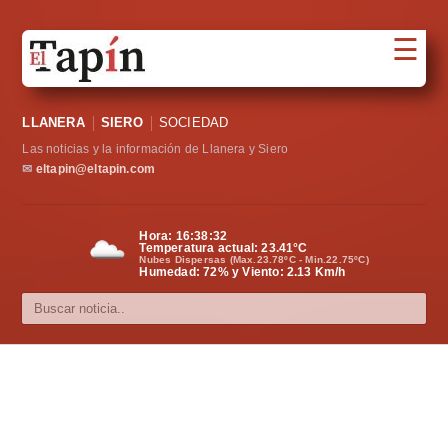
☰
Portada
LLANERA
SIERO
SOCIEDAD
Sociedad
Las noticias y la información de Llanera y Siero
Política
✉
eltapin@eltapin.com
Deportes
Hora:
16:38:32
Temperatura actual:
23.41
°C
Varios
Nubes Dispersas (Max.23.78ºC - Min.22.75ºC)
Humedad: 72% y Viento: 2.13 Km/h
Cultura
Asturias
Videos
Carta al director