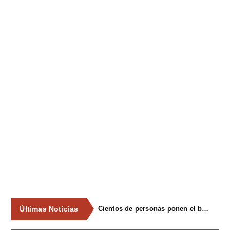
Últimas Noticias
Cientos de personas ponen el broche final a las fiestas de La Salud de Lieres con la tradicional merienda